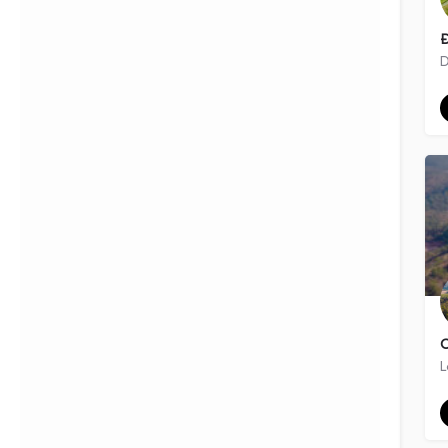
Filters
Categories
Đ
Filters
Categories
D
Search
Back
C
L