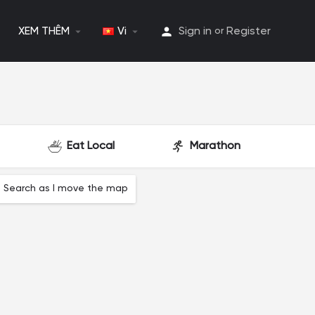
XEM THÊM
Vi
Sign in
Register
or
Eat Local
Marathon
Search as I move the map