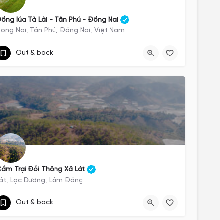
ồng lúa Tà Lài - Tân Phú - Đồng Nai
ong Nai, Tân Phú, Đồng Nai, Việt Nam
https://exotrails.page.link/gxVa2hUsCvvhrqtY9
Out & back
Dong Nai
ắm Trại Đồi Thông Xã Lát
át, Lạc Dương, Lâm Đồng
https://exotrails.page.link/7uHnWrzX9M52Yws88
Out & back
Lát