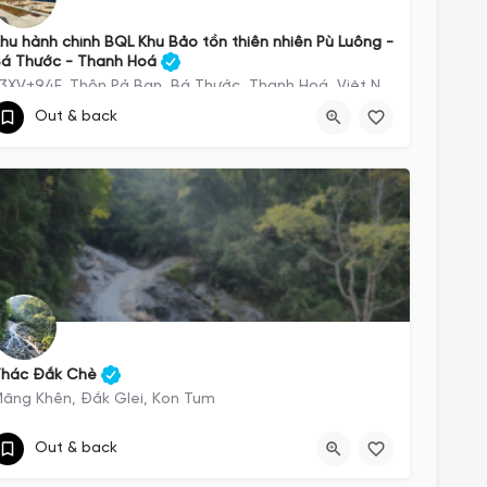
hu hành chính BQL Khu Bảo tồn thiên nhiên Pù Luông -
á Thước - Thanh Hoá
F3XV+94F, Thôn Pả Ban, Bá Thước, Thanh Hoá, Việt Nam
Out & back
https://exotrails.page.link/jUj58AMRqJQdLUWt7
F3XV+94F
Thác Đắk Chè
ăng Khên, Đắk Glei, Kon Tum
https://exotrails.page.link/aoTYwbYEX6N9av7a8
Out & back
Măng Khên