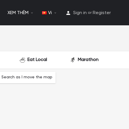
XEM THÊM
Vi
Sign in
Register
or
Eat Local
Marathon
Search as I move the map