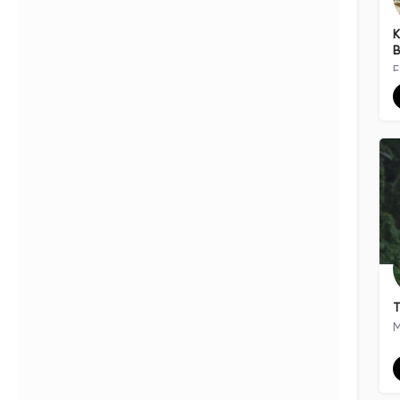
Filters
Categories
K
Filters
Categories
B
Search
Back
M