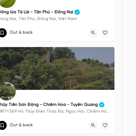
ồng lúa Tà Lài - Tân Phú - Đồng Nai
ong Nai, Tân Phú, Đồng Nai, Việt Nam
https://exotrails.page.link/gxVa2hUsCvvhrqtY9
Out & back
Dong Nai
hủy Tiên Sơn Động - Chiêm Hóa - Tuyên Quang
58F7+369 Hồ Thủy Điện Thác Bà, Ngọc Hội, Chiêm Hóa, Tuyên Quang
https://exotrails.page.link/xyU8v3oXd1GPpdaP9
Out & back
58F7+369 Hồ Thủy Điện Thác Bà