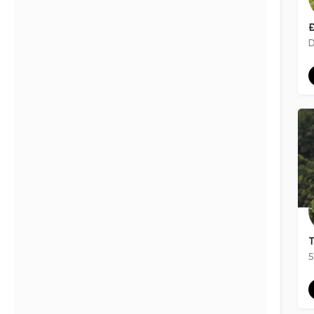
Filters
Categories
Đ
Filters
Categories
D
Search
Back
T