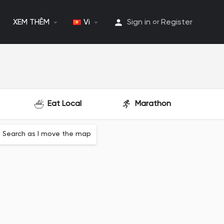
XEM THÊM
Vi
Sign in
Register
or
Eat Local
Marathon
Search as I move the map