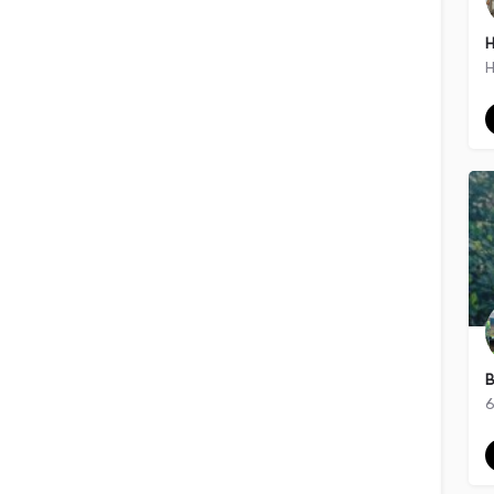
Filters
Categories
H
Filters
Categories
H
Search
Back
B