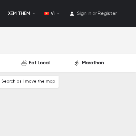
XEM THÊM
Vi
Sign in
Register
or
Eat Local
Marathon
Search as I move the map