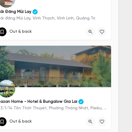
ải Đăng Mũi Lay
ải đăng Mũi Lay, Vĩnh Thạch, Vĩnh Linh, Quảng Trị
https://exotrails.page.link/xpS3EYQJQoiaewa39
Out & back
Hải đăng Mũi Lay
azan Home - Hotel & Bungalow Gia Lai
63/1/14 Tôn Thất Thuyết, Phường Thống Nhất, Pleiku, Gia Lai
https://exotrails.page.link/wrbkkU3go5kQxLLs8
Out & back
63/1/14 Tôn Thất Thuyết