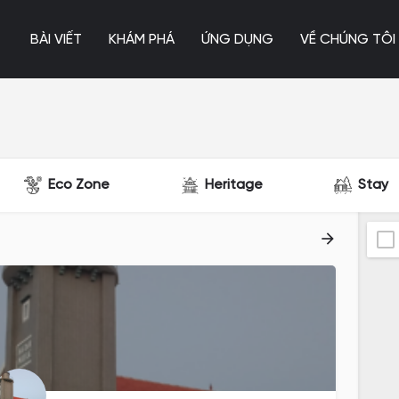
BÀI VIẾT
KHÁM PHÁ
ỨNG DỤNG
VỀ CHÚNG TÔI
Eco Zone
Heritage
Stay