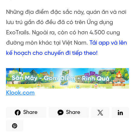
>> Bãi Tắm
Lagi
https://exotrails.page.link/p1eM
Tổng kết
Những trải nghiệm của Michael Wong tại
Bình
Thuận
thường ít mang cảm giác hồi hộp
phiêu lưu mà thiên về thư giãn, thoải mái. Có