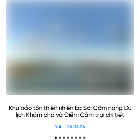
Uyen Phan
Cẩm nang du lịch Huế tự túc từ
A-Z bạn nên biết
Hue
08.11.24
View Post