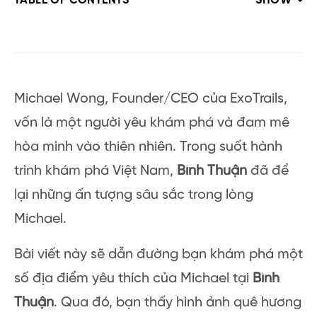
TABLE OF CONTENTS
SHOW
Michael Wong, Founder/CEO của ExoTrails,
vốn là một người yêu khám phá và đam mê
hòa mình vào thiên nhiên. Trong suốt hành
trình khám phá Việt Nam,
Bình Thuận
đã để
lại những ấn tượng sâu sắc trong lòng
Michael.
Bài viết này sẽ dẫn đường bạn khám phá một
số địa điểm yêu thích của Michael tại
Bình
Thuận
. Qua đó, bạn thấy hình ảnh quê hương