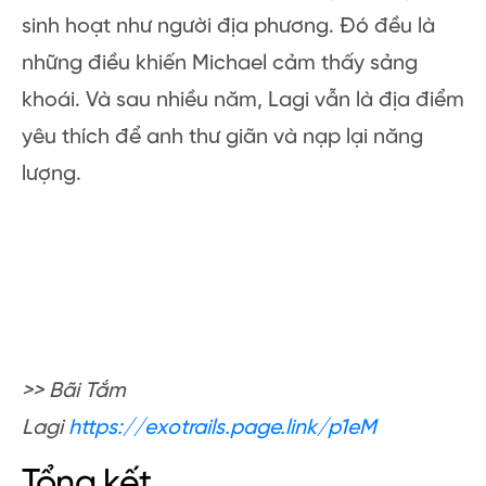
>> Mũi Kê
Gà
https://exotrails.page.link/WBcK
Lagi: Mặt trời, Đại dương &
Bãi cát
Lagi, một ngôi làng ven biển ở
Bình Thuận
, là
nơi Michael tìm thấy sự kết hợp hoàn hảo
giữa nắng, biển và cát.
Cắm trại bên bờ biển. Tận hưởng một ngày
sinh hoạt như người địa phương. Đó đều là
những điều khiến Michael cảm thấy sảng