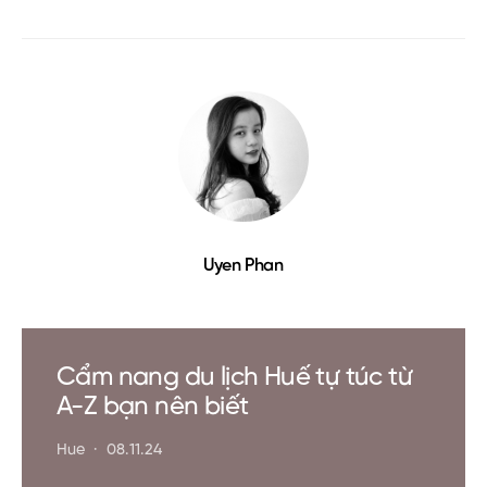
lẽ, điều này đến từ sự gắn kết tự nhiên của
anh với thiên nhiên và khả năng nhìn thế giới
qua con mắt của một nghệ sĩ.
Từ thảm thực vật xanh tươi, dòng sông thanh
bình đến bãi biển ngập nắng hay ngôi làng
ven biển yên tĩnh của
Bình Thuận
. Đối với
Michael, Bình Thuận không chỉ là một điểm
đến—mà còn là nơi truyền cảm hứng và là
nguồn biết ơn vô tận.
Những địa điểm đặc sắc này, quán ăn và nơi
lưu trú gần đó đều đã có trên Ứng dụng
ExoTrails. Ngoài ra, còn có hơn 4.500 cung
đường mòn khác tại Việt Nam.
Tải app và lên