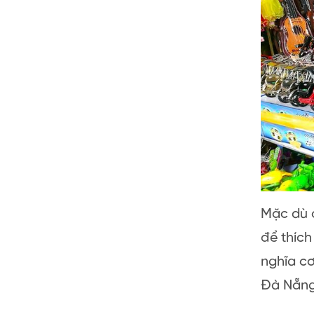
Mặc dù 
để thích
nghĩa c
Đà Nẵng