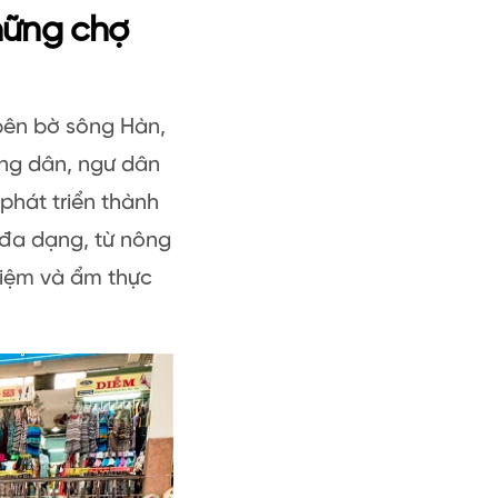
hững chợ
 bên bờ sông Hàn,
ông dân, ngư dân
phát triển thành
 đa dạng, từ nông
niệm và ẩm thực