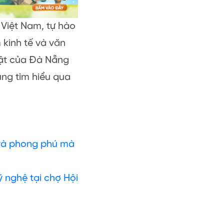
 Việt Nam, tự hào
 kinh tế và văn
bật của Đà Nẵng
ng tìm hiểu qua
 và phong phú mà
 nghệ tại chợ Hội