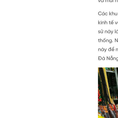
và mùi 
Các khu
kinh tế 
sử này l
thống. N
này để m
Đà Nẵng