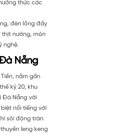
hưởng thức các
ng, đèn lồng đầy
 thịt nướng, món
ỹ nghệ.
 Đà Nẵng
 Tiền, nằm gần
hế kỷ 20, khu
i Đà Nẵng với
iệt nổi tiếng với
í sôi động tràn
 thuyền leng keng