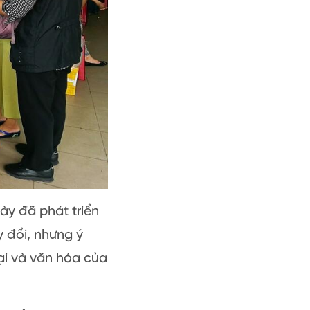
ày đã phát triển
y đổi, nhưng ý
i và văn hóa của