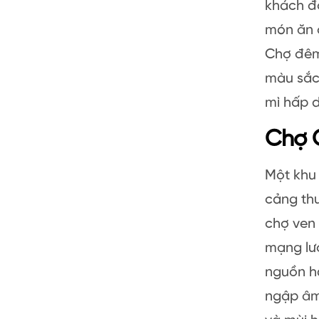
khách đ
món ăn 
Chợ đêm
màu sắc 
mì hấp 
Chợ 
Một khu 
cảng thư
chợ ven 
mạng lướ
nguồn hả
ngập âm