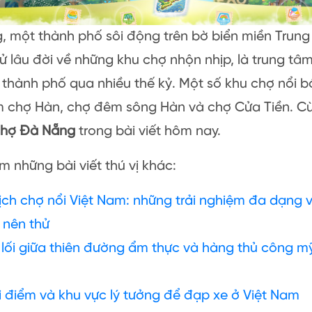
 một thành phố sôi động trên bờ biển miền Trung
 sử lâu đời về những khu chợ nhộn nhịp, là trung tâm
thành phố qua nhiều thế kỷ. Một số khu chợ nổi 
 chợ Hàn, chợ đêm sông Hàn và chợ Cửa Tiền. Cù
hợ Đà Nẵng
trong bài viết hôm nay.
 những bài viết thú vị khác:
lịch chợ nổi Việt Nam: những trải nghiệm đa dạng
 nên thử
 lối giữa thiên đường ẩm thực và hàng thủ công mỹ
i điểm và khu vực lý tưởng để đạp xe ở Việt Nam