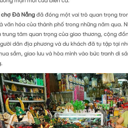
hương mặn mòi của biển cả.
chợ Đà Nẵng
đã đóng một vai trò quan trọng tron
và văn hóa của thành phố trong những năm qua. N
à trung tâm quan trọng của giao thương, cộng đồn
gười dân địa phương và du khách đã tụ tập tại n
ua sắm, giao lưu và hòa mình vào bức tranh di s
.