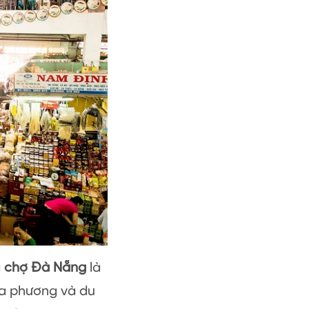
a
chợ Đà Nẵng
là
ịa phương và du