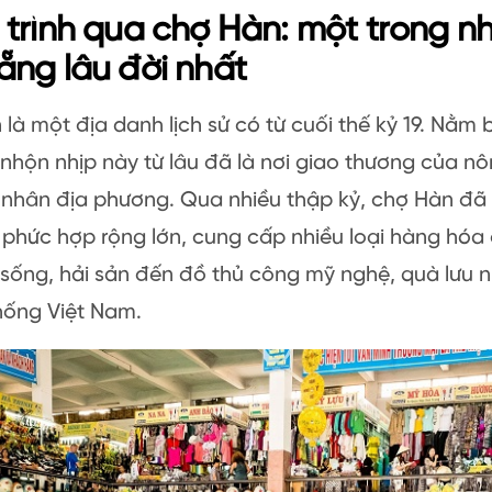
trình qua chợ Hàn: một trong n
ng lâu đời nhất
là một địa danh lịch sử có từ cuối thế kỷ 19. Nằm
nhộn nhịp này từ lâu đã là nơi giao thương của n
nhân địa phương. Qua nhiều thập kỷ, chợ Hàn đã 
phức hợp rộng lớn, cung cấp nhiều loại hàng hóa
 sống, hải sản đến đồ thủ công mỹ nghệ, quà lưu 
hống Việt Nam.