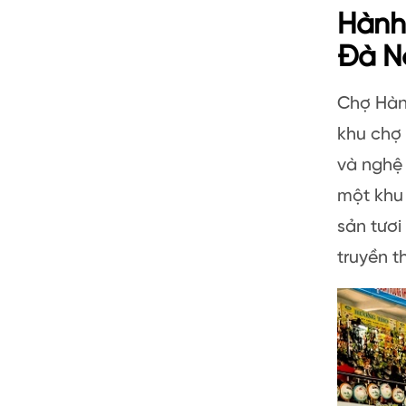
Hành 
Đà Nẵ
Chợ Hàn 
khu chợ 
và nghệ 
một khu 
sản tươi
truyền t