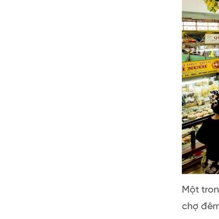
Một tron
chợ đêm,