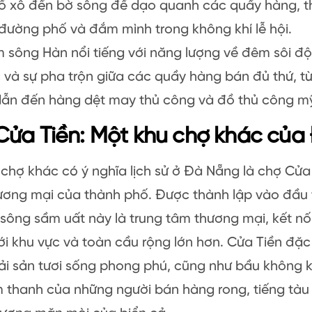
ổ xô đến bờ sông để dạo quanh các quầy hàng, t
đường phố và đắm mình trong không khí lễ hội.
 sông Hàn nổi tiếng với năng lượng về đêm sôi độ
và sự pha trộn giữa các quầy hàng bán đủ thứ, từ
dẫn đến hàng dệt may thủ công và đồ thủ công m
Cửa Tiền: Một khu chợ khác của
chợ khác có ý nghĩa lịch sử ở Đà Nẵng là chợ Cửa
ơng mại của thành phố. Được thành lập vào đầu t
sông sầm uất này là trung tâm thương mại, kết nố
i khu vực và toàn cầu rộng lớn hơn. Cửa Tiền đặc b
i sản tươi sống phong phú, cũng như bầu không kh
 thanh của những người bán hàng rong, tiếng tàu