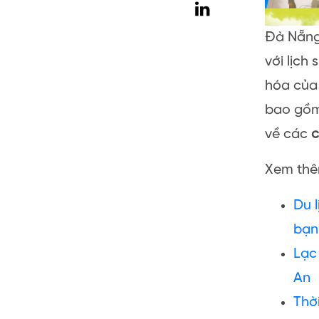
Đà Nẵng,
với lịch
hóa của 
bao gồm
về các
c
Xem thêm
Du 
bạn
Lạc
An
Thờ