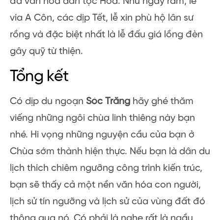
Chánh điện thờ Cảm Thiên Đại Đế – Trịnh Ân,
vị khai quốc công thần ở triều Tống. 2 bên
Chánh điện thờ Thần Phó Đức Chính và Thiên
Hậu Thánh Mẫu. Đều là những vị thần có
công lớn trong lịch sử Trung Hoa xưa, được
người Hoa hết mực kính trọng.
>> Chùa Ông Bổn – Hoà An Hội Quán
https://exotrails.page.link/xA8S
Chùa Ông Bổn có nhiều buổi lễ đặc sắc đậm
đà văn hoá dân tộc Hoa. Như ngày rằm, lễ