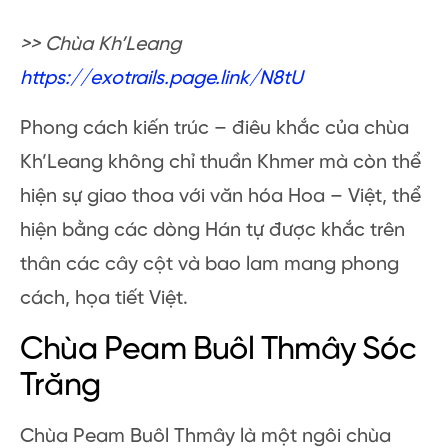
>> Chùa Kh’Leang
https://exotrails.page.link/N8tU
Phong cách kiến trúc – điêu khắc của chùa
Kh’Leang không chỉ thuần Khmer mà còn thể
hiện sự giao thoa với văn hóa Hoa – Việt, thể
hiện bằng các dòng Hán tự được khắc trên
thân các cây cột và bao lam mang phong
cách, họa tiết Việt.
Chùa Peam Buôl Thmây Sóc
Trăng
Chùa Peam Buôl Thmây là một ngôi chùa