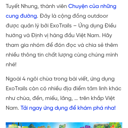
cỡ về nơi mình đến. Mỗi điểm đến mình đều
yêu, không chỉ mỗi mùa đẹp mà cả mùa
không đẹp.
Luôn đề cao việc giữ gìn vẻ đẹp cảnh quan.
Mình rất vui khi chia sẻ những địa điểm đẹp
với mọi người nhưng cũng mong mọi người
cùng mình chung tay gìn giữ vẻ đẹp ấy. Để
người đến sau vẫn trầm trồ mãn nhãn trước
khung cảnh ấy như mình.
Bài viết được tổng hợp từ tư liệu của Nguyễn