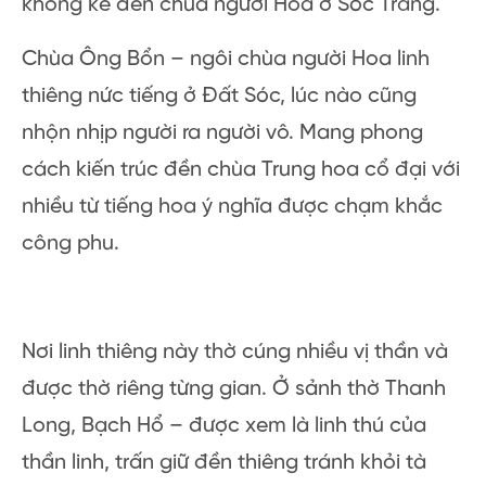
>> Wat Pătum Wôngsa Som Rông – Sóc
Trăng
https://exotrails.page.link/oZhd
Chùa Ông Bổn Sóc Trăng
Ngoài chùa của dân tộc Khmer, không thể
không kể đến chùa người Hoa ở Sóc Trăng.
Chùa Ông Bổn – ngôi chùa người Hoa linh
thiêng nức tiếng ở Đất Sóc, lúc nào cũng
nhộn nhịp người ra người vô. Mang phong
cách kiến trúc đền chùa Trung hoa cổ đại với
nhiều từ tiếng hoa ý nghĩa được chạm khắc
công phu.