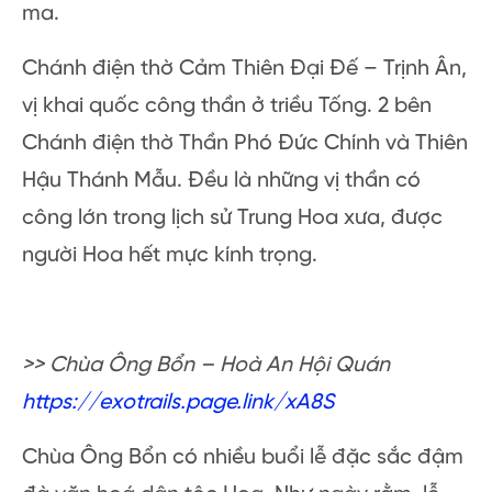
Nơi linh thiêng này thờ cúng nhiều vị thần và
được thờ riêng từng gian. Ở sảnh thờ Thanh
Long, Bạch Hổ – được xem là linh thú của
thần linh, trấn giữ đền thiêng tránh khỏi tà
ma.