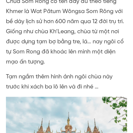
Chùa Som Rong có tên đầy đủ theo tiếng
Khmer là Wat Pătum Wôngsa Som Rông với
bề dày lịch sử hơn 600 năm qua 12 đời trụ trì.
Giống như chùa Kh’Leang, chùa từ một nơi
được dựng tạm bợ bằng tre, lá… nay ngôi cổ
tự Som Rong đã khoác lên mình một diện
mạo ấn tượng.
Tạm ngắm thêm hình ảnh ngôi chùa này
trước khi xách ba lô lên và đi nhé …