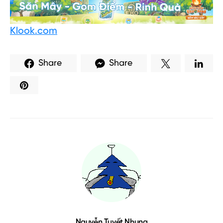
Tuyết Nhung, thành viên
Chuyện của những
cung đường
. Đây là cộng đồng outdoor
được quản lý bởi ExoTrails – Ứng dụng Điều
hướng và Định vị hàng đầu Việt Nam. Hãy
tham gia nhóm để đón đọc và chia sẻ thêm
nhiều thông tin chất lượng cùng chúng mình
nhé!
Ngoài 4 ngôi chùa trong bài viết, ứng dụng
ExoTrails còn có nhiều địa điểm tâm linh khác
như chùa, đền, miếu, lăng, … trên khắp Việt
Nam.
Tải ngay ứng dụng để khám phá nha!