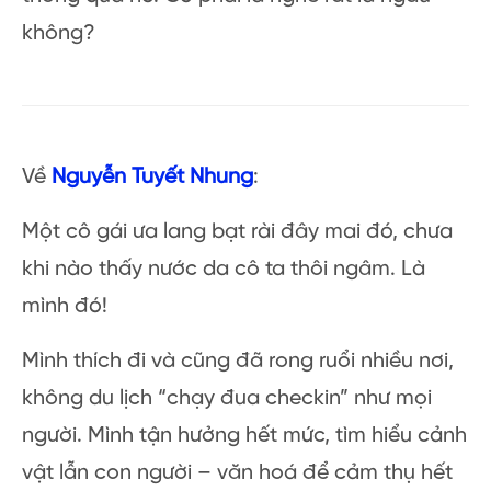
vía A Côn, các dịp Tết, lễ xin phù hộ lân sư
rồng và đặc biệt nhất là lễ đấu giá lồng đèn
gây quỹ từ thiện.
Tổng kết
Có dịp du ngoạn
Sóc Trăng
hãy ghé thăm
viếng những ngôi chùa linh thiêng này bạn
nhé. Hi vọng những nguyện cầu của bạn ở
Chùa sớm thành hiện thực. Nếu bạn là dân du
lịch thích chiêm ngưỡng công trình kiến trúc,
bạn sẽ thấy cả một nền văn hóa con người,
lịch sử tín ngưỡng và lịch sử của vùng đất đó
thông qua nó. Có phải là nghe rất là ngầu