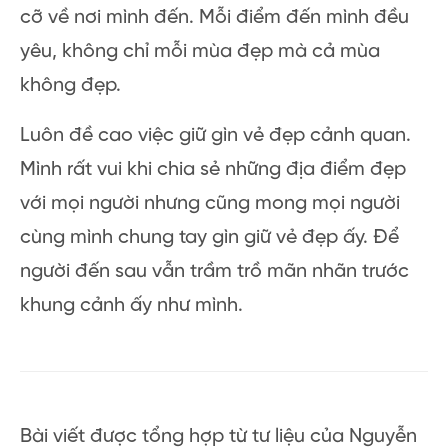
không?
Về
Nguyễn Tuyết Nhung
:
Một cô gái ưa lang bạt rài đây mai đó, chưa
khi nào thấy nước da cô ta thôi ngâm. Là
mình đó!
Mình thích đi và cũng đã rong ruổi nhiều nơi,
không du lịch “chạy đua checkin” như mọi
người. Mình tận hưởng hết mức, tìm hiểu cảnh
vật lẫn con người – văn hoá để cảm thụ hết