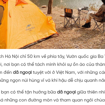
 Hà Nội chỉ 50 km về phía tây, Vườn quốc gia Ba 
i, nơi bạn có thể tách mình khỏi sự ồn ào của thà
ểm đến
dã ngoại
tuyệt vời ở Việt Nam, với những c
ững ngọn núi hùng vĩ và khí hậu dễ chịu quanh nă
h bạn có thể tận hưởng bữa
dã ngoại
giữa thiên nhi
á những con đường mòn và tham quan ngôi chùa t