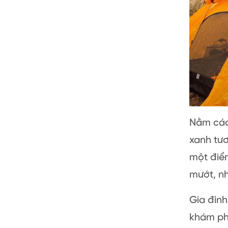
Nằm cách
xanh tươ
một đi
mướt, nh
Gia đìn
khám ph