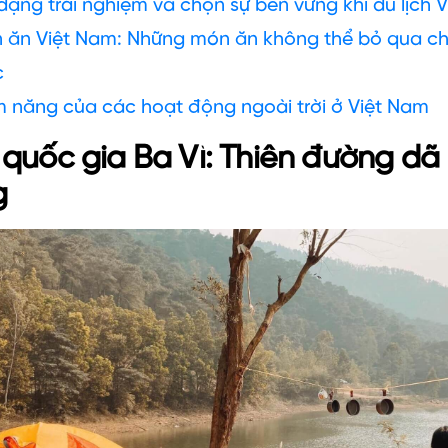
dạng trải nghiệm và chọn sự bền vững khi du lịch 
 ăn Việt Nam: Những món ăn không thể bỏ qua ch
c
m năng của các hoạt động ngoài trời ở Việt Nam
quốc gia Ba Vì: Thiên đường dã 
g