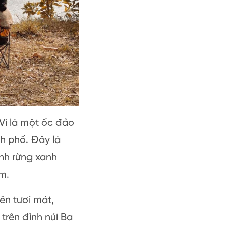
Vì là một ốc đảo
nh phố. Đây là
ánh rừng xanh
m.
ên tươi mát,
rên đỉnh núi Ba