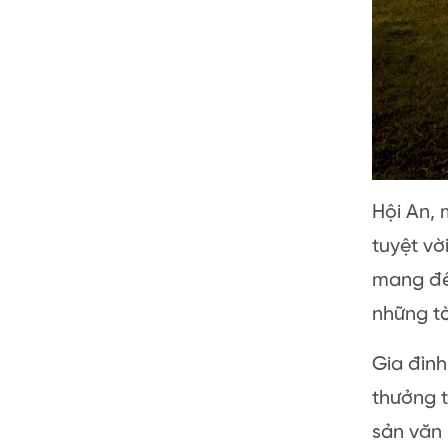
Hội An, 
tuyệt vờ
mang đế
những tò
Gia đình
thưởng 
sản văn 