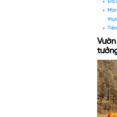
Đa 
Món
thự
Tiề
Vườn 
tưởn