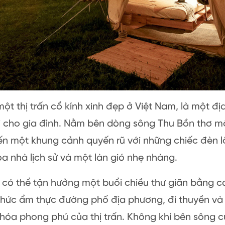
một thị trấn cổ kính xinh đẹp ở Việt Nam, là một đị
i cho gia đình. Nằm bên dòng sông Thu Bồn thơ m
n một khung cảnh quyến rũ với những chiếc đèn 
a nhà lịch sử và một làn gió nhẹ nhàng.
 có thể tận hưởng một buổi chiều thư giãn bằng c
thức ẩm thực đường phố địa phương, đi thuyền và
hóa phong phú của thị trấn. Không khí bên sông c