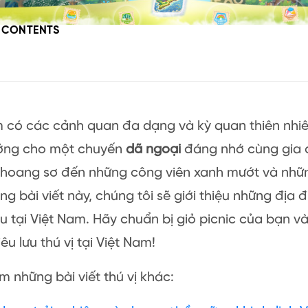
F CONTENTS
 có các cảnh quan đa dạng và kỳ quan thiên nhiê
tưởng cho một chuyến
dã ngoại
đáng nhớ cùng gia đ
n hoang sơ đến những công viên xanh mướt và nhữ
ong bài viết này, chúng tôi sẽ giới thiệu những địa
 tại Việt Nam. Hãy chuẩn bị giỏ picnic của bạn v
êu lưu thú vị tại Việt Nam!
 những bài viết thú vị khác: