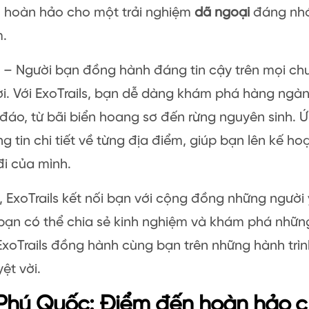
n hoàn hảo cho một trải nghiệm
dã ngoại
đáng nhớ 
m.
– Người bạn đồng hành đáng tin cậy trên mọi chu
ời. Với ExoTrails, bạn dễ dàng khám phá hàng ngà
 đáo, từ bãi biển hoang sơ đến rừng nguyên sinh.
g tin chi tiết về từng địa điểm, giúp bạn lên kế 
i của mình.
 ExoTrails kết nối bạn với cộng đồng những người
i bạn có thể chia sẻ kinh nghiệm và khám phá nhữn
xoTrails đồng hành cùng bạn trên những hành trì
ệt vời.
Phú Quốc: Điểm đến hoàn hảo c