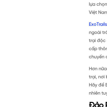
lựa chọ
Việt Na
ExoTrails
ngoài tr
trại độc
cấp thôn
chuyến đ
Hơn nữa,
trại, nơ
Hãy để E
nhiên tuy
Đảo 