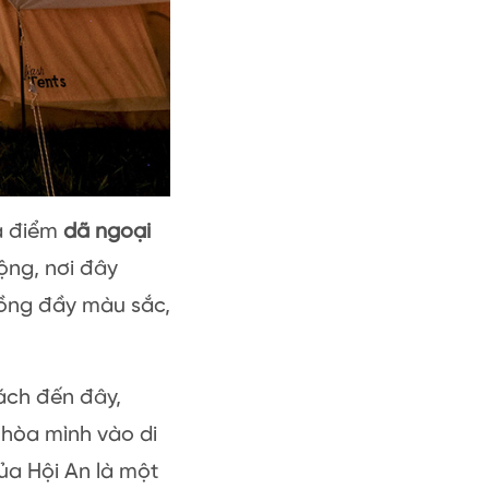
a điểm
dã ngoại
ộng, nơi đây
lồng đầy màu sắc,
ách đến đây,
 hòa mình vào di
ủa Hội An là một