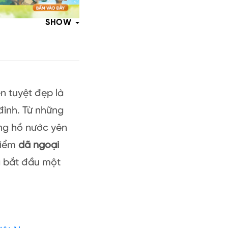
SHOW
n tuyệt đẹp là
ình. Từ những
ng hồ nước yên
 điểm
dã ngoại
à bắt đầu một