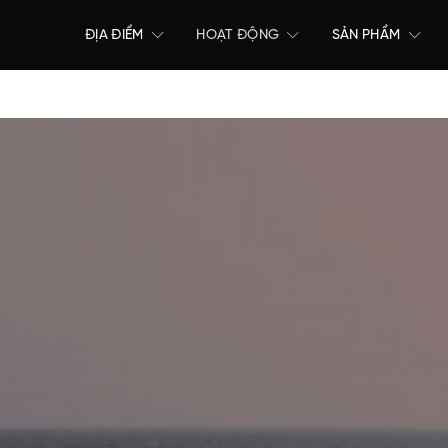
ĐỊA ĐIỂM
HOẠT ĐỘNG
SẢN PHẨM