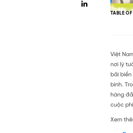
TABLE O
Việt Nam
nơi lý 
bãi biể
bình. Tr
hàng đầu
cuộc phi
Xem thêm