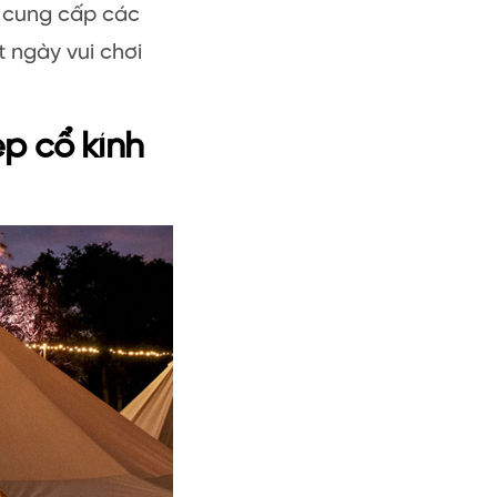
ì cung cấp các
t ngày vui chơi
p cổ kính