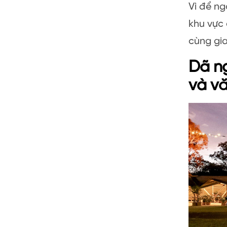
Vì để ng
khu vực 
cùng gia
Dã ng
và v