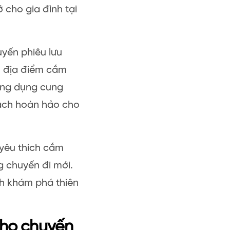
cho gia đình tại
yến phiêu lưu
n địa điểm cắm
 Ứng dụng cung
hoạch hoàn hảo cho
 yêu thích cắm
g chuyến đi mới.
nh khám phá thiên
ho chuyến