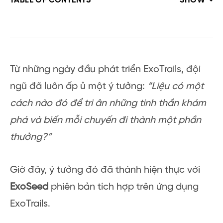
TABLE OF CONTENTS
SHOW
Từ những ngày đầu phát triển ExoTrails, đội
ngũ đã luôn ấp ủ một ý tưởng:
“Liệu có một
cách nào đó để tri ân những tinh thần khám
phá và biến mỗi chuyến đi thành một phần
thưởng?”
Giờ đây, ý tưởng đó đã thành hiện thực với
ExoSeed
phiên bản tích hợp trên ứng dụng
ExoTrails.