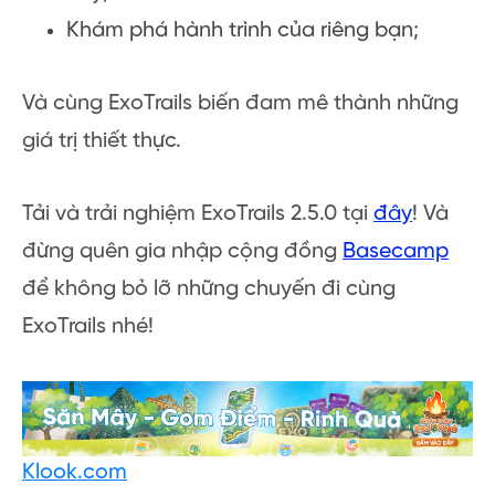
Khám phá hành trình của riêng bạn;
Và cùng ExoTrails biến đam mê thành những
giá trị thiết thực.
Tải và trải nghiệm ExoTrails 2.5.0 tại
đây
! Và
đừng quên gia nhập cộng đồng
Basecamp
để không bỏ lỡ những chuyến đi cùng
ExoTrails nhé!
Klook.com