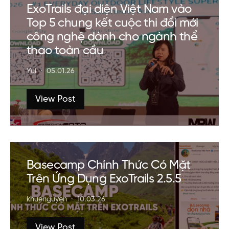
ExoTrails đại diện Việt Nam vào
Top 5 chung kết cuộc thi đổi mới
công nghệ dành cho ngành thể
thao toàn cầu
Yui
05.01.26
View Post
Basecamp Chính Thức Có Mặt
Trên Ứng Dụng ExoTrails 2.5.5
khuenguyen
10.03.26
View Post