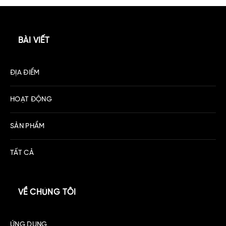
BÀI VIẾT
ĐỊA ĐIỂM
HOẠT ĐỘNG
SẢN PHẨM
TẤT CẢ
VỀ CHÚNG TÔI
ỨNG DỤNG