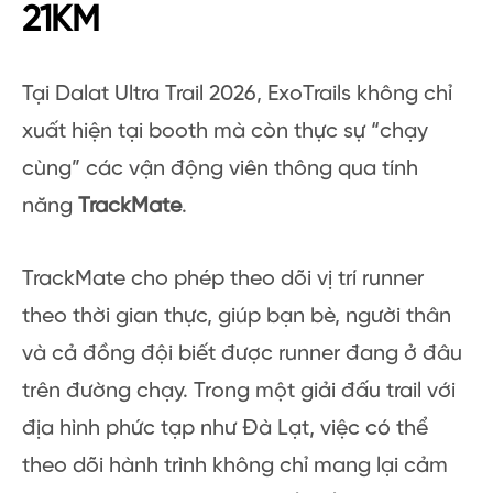
21KM
Tại Dalat Ultra Trail 2026, ExoTrails không chỉ
xuất hiện tại booth mà còn thực sự “chạy
cùng” các vận động viên thông qua tính
năng
TrackMate
.
TrackMate cho phép theo dõi vị trí runner
theo thời gian thực, giúp bạn bè, người thân
và cả đồng đội biết được runner đang ở đâu
trên đường chạy. Trong một giải đấu trail với
địa hình phức tạp như Đà Lạt, việc có thể
theo dõi hành trình không chỉ mang lại cảm