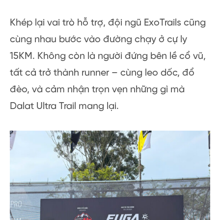
Khép lại vai trò hỗ trợ, đội ngũ ExoTrails cũng
cùng nhau bước vào đường chạy ở cự ly
15KM. Không còn là người đứng bên lề cổ vũ,
tất cả trở thành runner – cùng leo dốc, đổ
đèo, và cảm nhận trọn vẹn những gì mà
Dalat Ultra Trail mang lại.