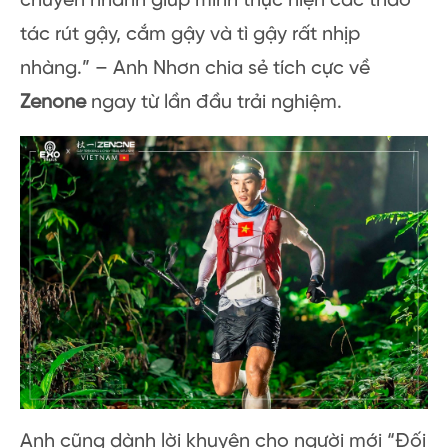
chuyển nhanh giúp mình thực hiện các thao
tác rút gậy, cắm gậy và tì gậy rất nhịp
nhàng.” – Anh Nhơn chia sẻ tích cực về
Zenone
ngay từ lần đầu trải nghiệm.
Anh cũng dành lời khuyên cho người mới “Đối