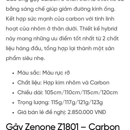
bằng sáng chế giúp giảm đường kính ống.
Kết hợp sức mạnh của carbon với tính linh
hoạt của nhôm ở thân dưới. Thiết kế hybrid
này mang những ưu điểm tốt nhất từ 2 chất
liệu hàng đầu, tổng hợp lại thành một sản
phẩm siêu nhẹ.
Màu sắc: Màu rực rỡ
Chất liệu: Hợp kim nhôm và Carbon
Chiều dài: 105cm/110cm/115cm/120cm
Trọng lượng: 115g/117g/121g/123g
Giá bán lẻ đề nghị: 2.850.000 VNĐ
Gậy Zenone Z1801 – Carbon