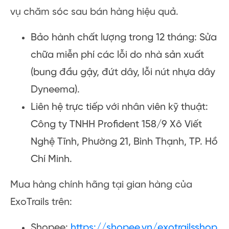
vụ chăm sóc sau bán hàng hiệu quả.
Bảo hành chất lượng trong 12 tháng: Sửa
chữa miễn phí các lỗi do nhà sản xuất
(bung đầu gậy, đứt dây, lỗi nút nhựa dây
Dyneema).
Liên hệ trực tiếp với nhân viên kỹ thuật:
Công ty TNHH Profident 158/9 Xô Viết
Nghệ Tĩnh, Phường 21, Bình Thạnh, TP. Hồ
Chí Minh.
Mua hàng chính hãng tại gian hàng của
ExoTrails trên:
Shopee:
https://shopee.vn/exotrailsshop