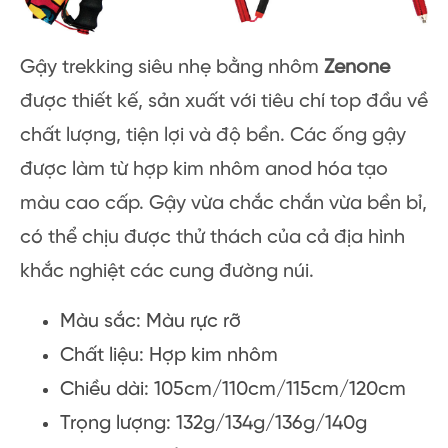
Gậy trekking siêu nhẹ bằng nhôm
Zenone
được thiết kế, sản xuất với tiêu chí top đầu về
chất lượng, tiện lợi và độ bền. Các ống gậy
được làm từ hợp kim nhôm anod hóa tạo
màu cao cấp. Gậy vừa chắc chắn vừa bền bỉ,
có thể chịu được thử thách của cả địa hình
khắc nghiệt các cung đường núi.
Màu sắc: Màu rực rỡ
Chất liệu: Hợp kim nhôm
Chiều dài: 105cm/110cm/115cm/120cm
Trọng lượng: 132g/134g/136g/140g