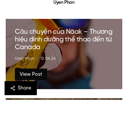
Uyen Phan
Câu chuyện của Näak – Thương
hiệu dinh dưỡng thể thao đến từ
Canada
Uyen Phan
15.04.24
View Post
Share
Hiking Trails In Vietnam: Uncover
Majestic and Natural Trails