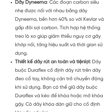
Dây Dyneema
: Các đoạn carbon siêu
nhẹ được nối với nhau bằng dây
Dyneema, bền hơn 40% so với Kevlar và
gấp đôi sợi carbon. Tích hợp hệ thống
treo lò xo giúp giảm thiểu nguy cơ gãy
khớp nối, tăng hiệu suất và thời gian sử
dụng.
Thiết kế dây rút an toàn và tiện
lợi:
Dây
buộc Duraflex cố định dây rút trên dây
đeo cổ tay, không cản trở chuyển động
khi sử dụng. Bạn có thể giữ dây buộc
Duraflex và kéo để khóa hoặc mở khóa
gậy. Có dây khóa dán giữ cho cố định