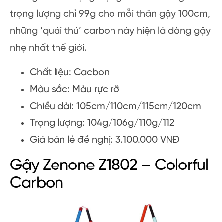
trọng lượng chỉ 99g cho mỗi thân gậy 100cm,
những ‘quái thú’ carbon này hiện là dòng gậy
nhẹ nhất thế giới.
Chất liệu: Cacbon
Màu sắc: Màu rực rỡ
Chiều dài: 105cm/110cm/115cm/120cm
Trọng lượng: 104g/106g/110g/112
Giá bán lẻ đề nghị: 3.100.000 VNĐ
Gậy Zenone Z1802 – Colorful
Carbon