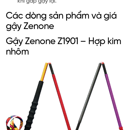
khi gấp gậy lại.
Các dòng sản phẩm và giá
gậy Zenone
Gậy Zenone Z1901 – Hợp kim
nhôm