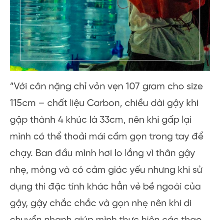
“Với cân nặng chỉ vỏn vẹn 107 gram cho size
115cm – chất liệu Carbon, chiều dài gậy khi
gập thành 4 khúc là 33cm, nên khi gấp lại
mình có thể thoải mái cầm gọn trong tay để
chạy. Ban đầu mình hơi lo lắng vì thân gậy
nhẹ, mỏng và có cảm giác yếu nhưng khi sử
dụng thì đặc tính khác hẳn vẻ bề ngoài của
gậy, gậy chắc chắc và gọn nhẹ nên khi di