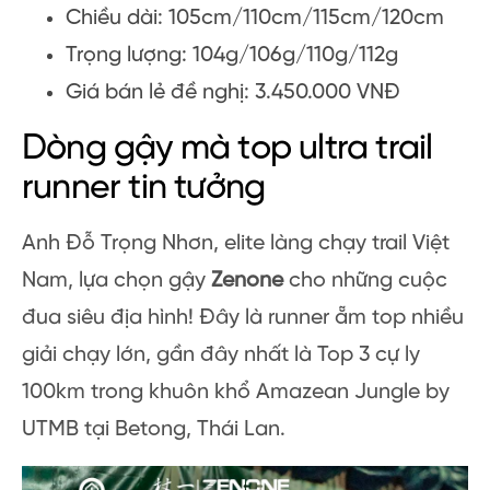
Chiều dài: 105cm/110cm/115cm/120cm
Trọng lượng: 104g/106g/110g/112g
Giá bán lẻ đề nghị: 3.450.000 VNĐ
Dòng gậy mà top ultra trail
runner tin tưởng
Anh Đỗ Trọng Nhơn, elite làng chạy trail Việt
Nam, lựa chọn gậy
Zenone
cho những cuộc
đua siêu địa hình! Đây là runner ẵm top nhiều
giải chạy lớn, gần đây nhất là Top 3 cự ly
100km trong khuôn khổ Amazean Jungle by
UTMB tại Betong, Thái Lan.