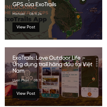
GPS của ExoTrails
Michael
08.11.24
View Post
ExoTrails: Love Outdoor Life –
Ứng dụng trail hàng đầu tại Việt
Nam
Uyen Phan
08.11.24
View Post