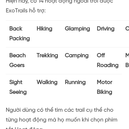
Hiện nay, có 14 hoạt động ngoài trời được
ExoTrails hỗ trợ:
Back
Hiking
Glamping
Driving
C
Packing
Beach
Trekking
Camping
Off
M
Goers
Roading
B
Sight
Walking
Running
Motor
Seeing
Biking
Người dùng có thể tìm các trail cụ thể cho
từng hoạt động mà họ muốn khi chọn phím