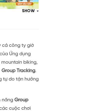
SHOW
 cả công ty giờ
của Ứng dụng
y mountain biking,
–
Group Tracking
.
ng tự do tận hưởng
h năng
Group
các cuộc chơi