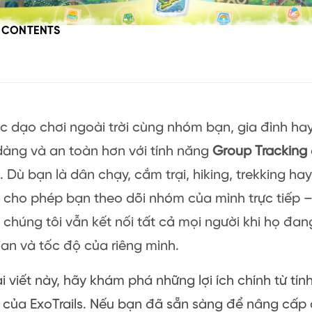
F CONTENTS
 dạo chơi ngoài trời cùng nhóm bạn, gia đình hay
dàng và an toàn hơn với tính năng
Group Tracking
s. Dù bạn là dân chạy, cắm trại, hiking, trekking ha
s cho phép bạn theo dõi nhóm của mình trực tiếp 
 chúng tôi vẫn kết nối tất cả mọi người khi họ đa
an và tốc độ của riêng mình.
i viết này, hãy khám phá những lợi ích chính từ tín
của ExoTrails. Nếu bạn đã sẵn sàng để nâng cấp 