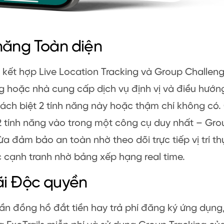
năng Toàn diện
s kết hợp Live Location Tracking và Group Challeng
 hoặc nhà cung cấp dịch vụ định vị và điều hướng
ách biệt 2 tính năng này hoặc thậm chí không có. 
 tính năng vào trong một công cụ duy nhất – Gro
ừa đảm bảo an toàn nhờ theo dõi trực tiếp vị trí t
 cạnh tranh nhờ bảng xếp hạng real time. ​
ãi Độc quyền
n đồng hồ đắt tiền hay trả phí đăng ký ứng dụng