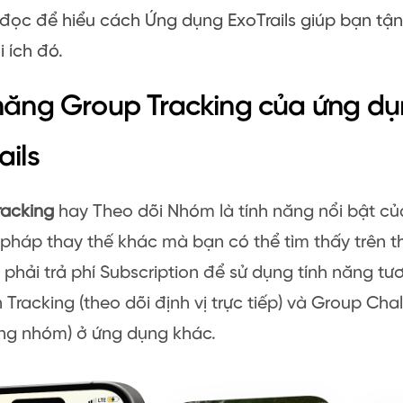
 đọc để hiểu cách Ứng dụng ExoTrails giúp bạn tận
i ích đó.
năng Group Tracking của ứng d
ails
racking
hay Theo dõi Nhóm là tính năng nổi bật của
 pháp thay thế khác mà bạn có thể tìm thấy trên th
 phải trả phí Subscription để sử dụng tính năng tươ
 Tracking (theo dõi định vị trực tiếp) và Group Cha
ng nhóm) ở ứng dụng khác.