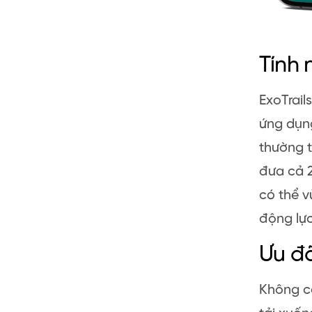
Tính 
ExoTrail
ứng dụng
thường t
đưa cả 2
có thể v
động lực
Ưu đ
Không cầ