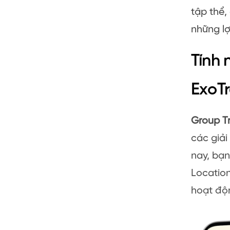
tập thể,
những lợ
Tính 
ExoTr
Group T
các giải
nay, bạn
Location
hoạt độ