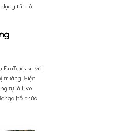
 dụng tất cả
ụng
 ExoTrails so với
ị trường. Hiện
ng tự là Live
llenge (tổ chức