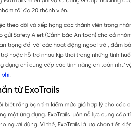
g ExoTrails miễn phí và sử dụng Group Tracking củ
nhóm tối đa 20 thành viên.
ệc theo dõi và xếp hạng các thành viên trong nhóm
 gửi Safety Alert (Cảnh báo An toàn) cho cả nhóm.
n trọng đối với các hoạt động ngoài trời, đảm b
trợ hoặc hỗ trợ nhau kịp thời trong những tình hu
g dụng chỉ cung cấp các tính năng an toàn như v
 phí
.
hắn từ ExoTrails
i biết rằng bạn tìm kiếm mức giá hợp lý cho các 
ng một ứng dụng. ExoTrails luôn nỗ lực cung cấp tí
cho người dùng. Vì thế, ExoTrails là lựa chọn tiết ki