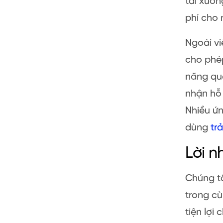
tải xuốn
phí cho 
Ngoài vi
cho phép
năng qua
nhận hỗ 
Nhiều ứn
dùng
trả
Lời n
Chúng tô
trong cù
tiện lợi 