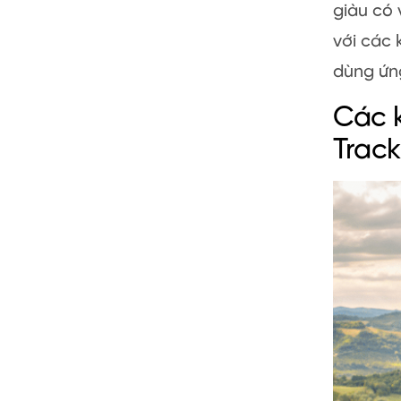
giàu có 
với các 
dùng ứn
Các k
Track