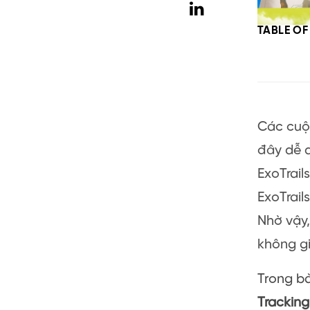
TABLE O
Các cuộc
đây dễ 
ExoTrail
ExoTrail
Nhờ vậy,
không gi
Trong bà
Tracking