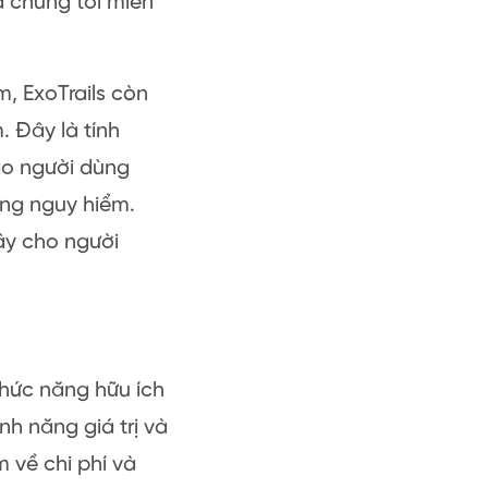
a chúng tôi miễn
, ExoTrails còn
 Đây là tính
ảo người dùng
ống nguy hiểm.
ậy cho người
chức năng hữu ích
nh năng giá trị và
ệm về chi phí và