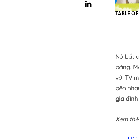
TABLE O
Nó bắt đ
bảng. Mộ
với TV m
bên nhau
gia đình
Xem thêm