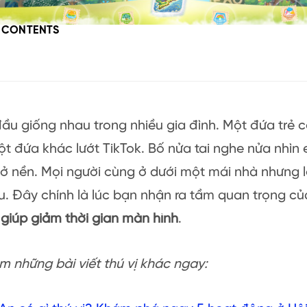
F CONTENTS
ầu giống nhau trong nhiều gia đình. Một đứa trẻ 
t đứa khác lướt TikTok. Bố nửa tai nghe nửa nhìn 
ở nền. Mọi người cùng ở dưới một mái nhà nhưng l
. Đây chính là lúc bạn nhận ra tầm quan trọng c
 giúp giảm thời gian màn hình
.
 những bài viết thú vị khác ngay: