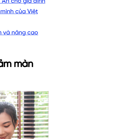
 An cho gia đình
mình của Việt
ên và nâng cao
giảm màn