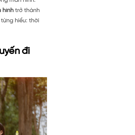
uống màn hình.
 hình
trở thành
từng hiểu: thời
uyến đi