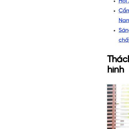
Hội
Cẩm
Na
Sáng
chấ
Thách
hình