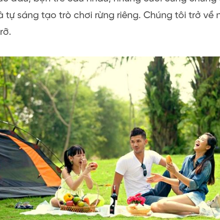
 tự sáng tạo trò chơi rừng riêng. Chúng tôi trở về
rỡ.