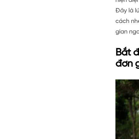
hiện diệ
Đây là l
cách nhẹ
gian ngo
Bắt đ
đơn 