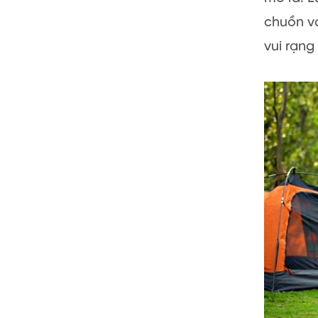
chuồn và
vui rạng 