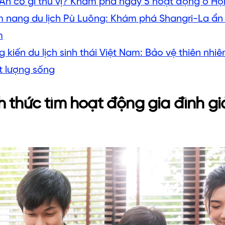
 An có gì thú vị? Khám phá ngay 5 hoạt động ở Hội
 nang du lịch Pù Luông: Khám phá Shangri-La ẩn 
m
 kiến du lịch sinh thái Việt Nam: Bảo vệ thiên nhi
t lượng sống
 thức tìm hoạt động gia đình 