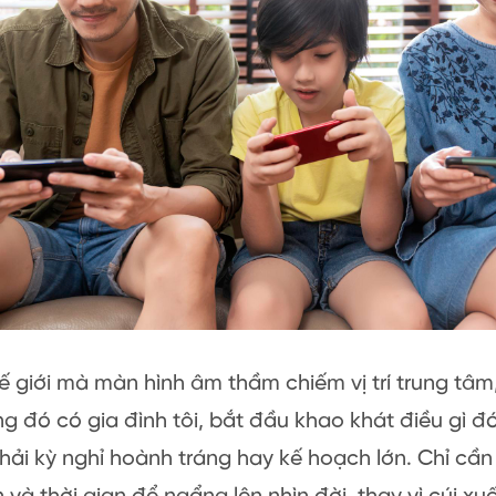
ế giới mà màn hình âm thầm chiếm vị trí trung tâm,
ong đó có gia đình tôi, bắt đầu khao khát điều gì đó
ải kỳ nghỉ hoành tráng hay kế hoạch lớn. Chỉ cần