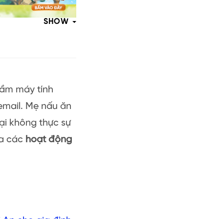
SHOW
cầm máy tính
email. Mẹ nấu ăn
ại không thực sự
ủa các
hoạt động