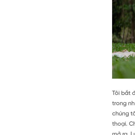
Tôi bắt 
trong n
chúng tô
thoại. C
mở ra. L