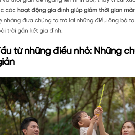
n và thời gian để ngẩng lên nhìn đời, thay vì cúi x
úc các
hoạt động gia đình giúp giảm thời gian màn
 nhàng đưa chúng ta trở lại những điều ông bà ta 
ài trời gắn kết gia đình.
ầu từ những điều nhỏ: Những ch
giản