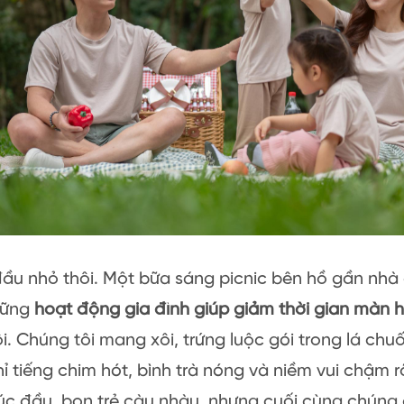
đầu nhỏ thôi. Một bữa sáng picnic bên hồ gần nhà 
hững
hoạt động gia đình giúp giảm thời gian màn h
i. Chúng tôi mang xôi, trứng luộc gói trong lá chu
hỉ tiếng chim hót, bình trà nóng và niềm vui chậm r
úc đầu, bọn trẻ càu nhàu, nhưng cuối cùng chúng