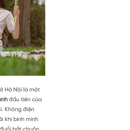
ở Hà Nội là một
ình
đầu tiên của
ối. Không điện
ãi khi bình minh
 đuổi bắt chuồn