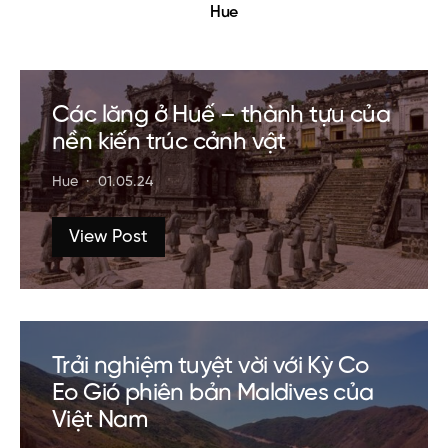
Hue
Các lăng ở Huế – thành tựu của
nền kiến trúc cảnh vật
Hue
01.05.24
View Post
Trải nghiệm tuyệt vời với Kỳ Co
Eo Gió phiên bản Maldives của
Việt Nam