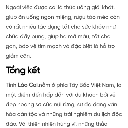
Ngoài việc được coi là thức uống giải khát,
giúp ăn uống ngon miệng, rượu táo mèo còn
có rất nhiều tác dụng tốt cho sức khỏe như
chữa đầy bụng, giúp hạ mỡ máu, tốt cho
gan, bảo vệ tim mạch và đặc biệt là hỗ trợ
giảm cân.
Tổng kết
Tỉnh
Lào Cai
,nằm ở phía Tây Bắc Việt Nam, là
một điểm đến hấp dẫn với du khách bởi vẻ
đẹp hoang sơ của núi rừng, sự đa dạng văn
hóa dân tộc và những trải nghiệm du lịch độc
đáo. Với thiên nhiên hùng vĩ, những thửa