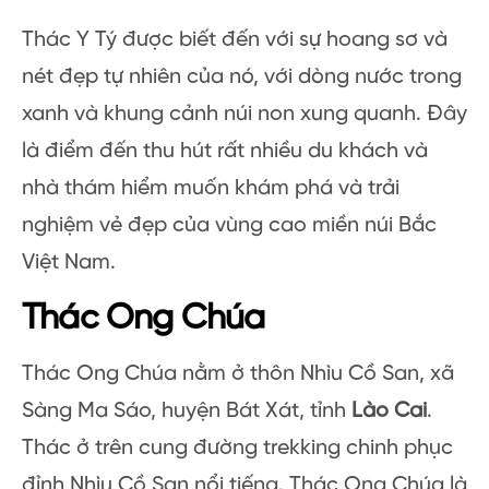
Thác Y Tý được biết đến với sự hoang sơ và
nét đẹp tự nhiên của nó, với dòng nước trong
xanh và khung cảnh núi non xung quanh. Đây
là điểm đến thu hút rất nhiều du khách và
nhà thám hiểm muốn khám phá và trải
nghiệm vẻ đẹp của vùng cao miền núi Bắc
Việt Nam.
Thác Ong Chúa
Thác Ong Chúa nằm ở thôn Nhìu Cồ San, xã
Sàng Ma Sáo, huyện Bát Xát, tỉnh
Lào Cai
.
Thác ở trên cung đường trekking chinh phục
đỉnh Nhìu Cồ San nổi tiếng. Thác Ong Chúa là