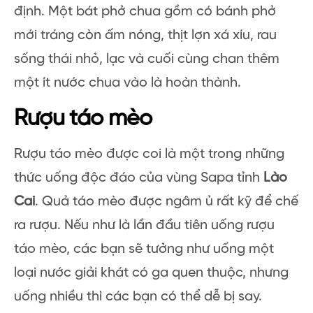
định. Một bát phở chua gồm có bánh phở
mới tráng còn ấm nóng, thịt lợn xá xíu, rau
sống thái nhỏ, lạc và cuối cùng chan thêm
một ít nước chua vào là hoàn thành.
Rượu táo mèo
Rượu táo mèo được coi là một trong những
thức uống độc đáo của vùng Sapa tỉnh
Lào
Cai
. Quả táo mèo được ngâm ủ rất kỹ để chế
ra rượu. Nếu như là lần đầu tiên uống rượu
táo mèo, các bạn sẽ tưởng như uống một
loại nước giải khát có ga quen thuộc, nhưng
uống nhiều thì các bạn có thể dễ bị say.