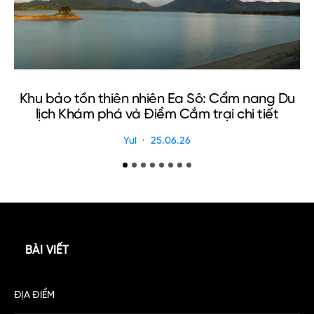
Khu bảo tồn thiên nhiên Ea Sô: Cẩm nang Du
C
lịch Khám phá và Điểm Cắm trại chi tiết
Yui
25.06.26
BÀI VIẾT
ĐỊA ĐIỂM