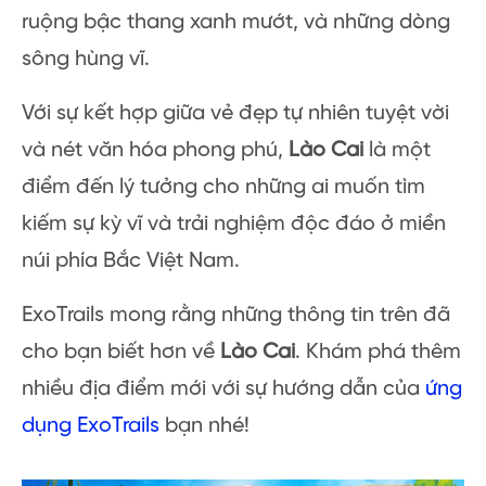
ruộng bậc thang xanh mướt, và những dòng
sông hùng vĩ.
Với sự kết hợp giữa vẻ đẹp tự nhiên tuyệt vời
và nét văn hóa phong phú,
Lào Cai
là một
điểm đến lý tưởng cho những ai muốn tìm
kiếm sự kỳ vĩ và trải nghiệm độc đáo ở miền
núi phía Bắc Việt Nam.
ExoTrails mong rằng những thông tin trên đã
cho bạn biết hơn về
Lào Cai
. Khám phá thêm
nhiều địa điểm mới với sự hướng dẫn của
ứng
dụng ExoTrails
bạn nhé!