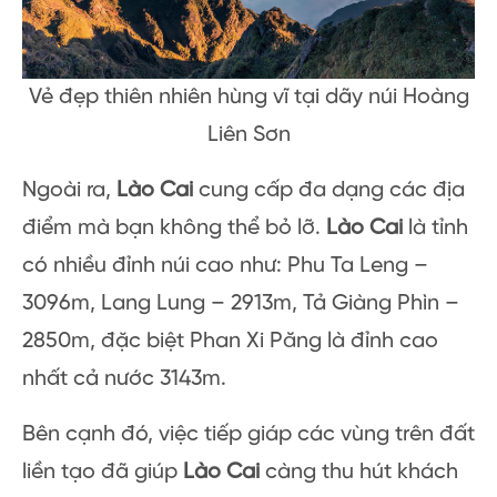
Vẻ đẹp thiên nhiên hùng vĩ tại dãy núi Hoàng
Liên Sơn
Ngoài ra,
Lào Cai
cung cấp đa dạng các địa
điểm mà bạn không thể bỏ lỡ.
Lào Cai
là tỉnh
có nhiều đỉnh núi cao như: Phu Ta Leng –
3096m, Lang Lung – 2913m, Tả Giàng Phìn –
2850m, đặc biệt Phan Xi Păng là đỉnh cao
nhất cả nước 3143m.
Bên cạnh đó, việc tiếp giáp các vùng trên đất
liền tạo đã giúp
Lào Cai
càng thu hút khách