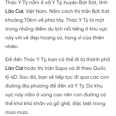
Thác Y Tý nằm ở xã Y Tý, huyện Bát Xát, tỉnh
Lào Cai
, Việt Nam. Nằm cách thị trấn Bát Xát
khoảng 70km về phía tây. Thác Y Tý là một
trong những điểm du lịch nổi tiếng ở khu vực
này với vẻ đẹp hoang sơ, hùng vĩ của thiên
nhiên.
Để đến Thác Y Tý, bạn có thể đi từ thành phố
Lào Cai
hoặc thị trấn Sapa và đi theo Quốc
lộ 4D. Sau đó, bạn sẽ tiếp tục đi qua các con
đường địa phương để đến xã Y Tý. Do khu
vực này nằm ở vùng cao nên con đường có
thể khá khó khăn và gồ ghề, đặc biệt trong
mùa mưa.