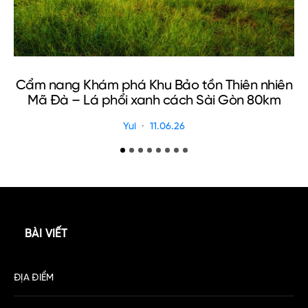
Cẩm nang Khám phá Khu Bảo tồn Thiên nhiên
Mã Đà – Lá phổi xanh cách Sài Gòn 80km
Yui
11.06.26
BÀI VIẾT
ĐỊA ĐIỂM