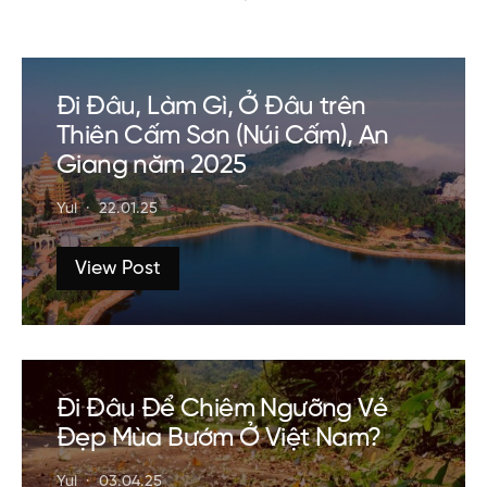
Đi Đâu, Làm Gì, Ở Đâu trên
Thiên Cấm Sơn (Núi Cấm), An
Giang năm 2025
Yui
22.01.25
View Post
Đi Đâu Để Chiêm Ngưỡng Vẻ
Đẹp Mùa Bướm Ở Việt Nam?
Yui
03.04.25