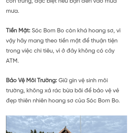
côn trùng, đặc biệt nếu bạn đến vào mùa
mưa.
Tiền Mặt:
Sóc Bom Bo còn khá hoang sơ, vì
vậy hãy mang theo tiền mặt để thuận tiện
trong việc chi tiêu, vì ở đây không có cây
ATM.
Bảo Vệ Môi Trường:
Giữ gìn vệ sinh môi
trường, không xả rác bừa bãi để bảo vệ vẻ
đẹp thiên nhiên hoang sơ của Sóc Bom Bo.