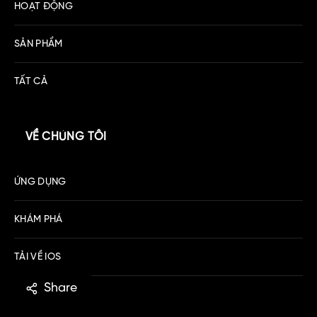
HOẠT ĐỘNG
SẢN PHẨM
TẤT CẢ
VỀ CHÚNG TÔI
ỨNG DỤNG
KHÁM PHÁ
TẢI VỀ IOS
Share
TẢI VỀ ANDROID