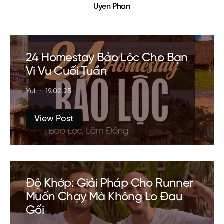
Uyen Phan
24 Homestay Bảo Lộc Cho Bạn
Vi Vu Cuối Tuần
Yui
19.02.25
View Post
Độ Khớp: Giải Pháp Cho Runner
Muốn Chạy Mà Không Lo Đau
Gối