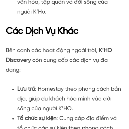
văn hóa, tập quán và đời sống của
người K’Ho.
Các Dịch Vụ Khác
Bên cạnh các hoạt động ngoài trời,
K’HO
Discovery
còn cung cấp các dịch vụ đa
dạng:
Lưu trú
: Homestay theo phong cách bản
địa, giúp du khách hòa mình vào đời
sống của người K’HO.
Tổ chức sự kiện
: Cung cấp địa điểm và
tổ chức các sự kiện theo phong cách