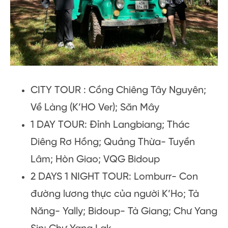
CITY TOUR : Cồng Chiêng Tây Nguyên;
Về Làng (K’HO Ver); Săn Mây
1 DAY TOUR: Đỉnh Langbiang; Thác
Diêng Rơ Hồng; Quảng Thừa- Tuyền
Lâm; Hòn Giao; VQG Bidoup
2 DAYS 1 NIGHT TOUR: Lomburr- Con
đường lương thực của người K’Ho; Tà
Năng- Yally; Bidoup- Tà Giang; Chư Yang