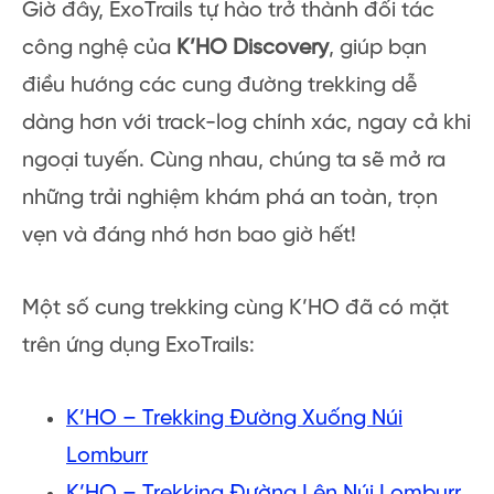
Giờ đây, ExoTrails tự hào trở thành đối tác
công nghệ của
K’HO Discovery
, giúp bạn
điều hướng các cung đường trekking dễ
dàng hơn với track-log chính xác, ngay cả khi
ngoại tuyến. Cùng nhau, chúng ta sẽ mở ra
những trải nghiệm khám phá an toàn, trọn
vẹn và đáng nhớ hơn bao giờ hết!
Một số cung trekking cùng K’HO đã có mặt
trên ứng dụng ExoTrails:
K’HO – Trekking Đường Xuống Núi
Lomburr
K’HO – Trekking Đường Lên Núi Lomburr