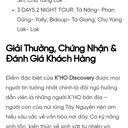
Sin; Chư Yang Lak
3 DAYS 2 NIGHT TOUR: Tà Năng- Phan
Dũng- Yally; Bidoup- Tà Giang; Chư Yang
Lak- Lak
Giải Thưởng, Chứng Nhận &
Đánh Giá Khách Hàng
Điểm đặc biệt của
K’HO Discovery
được mọi
người tin tưởng nhất chính là đội ngũ hướng
dẫn viên là những người K’HO bản địa –
người con của núi rừng Tây Nguyên nên am
hiểu sâu sắc về văn hóa nơi đây. Có kỹ năng
sinh tồn, kiến thức về sinh vật tự nhiên và