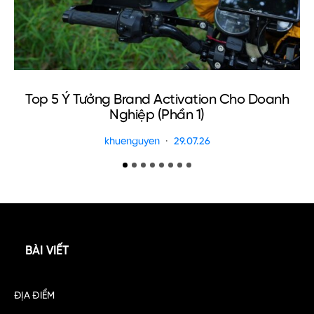
Top 5 Ý Tưởng Brand Activation Cho Doanh
K
Nghiệp (Phần 1)
khuenguyen
29.07.26
BÀI VIẾT
ĐỊA ĐIỂM