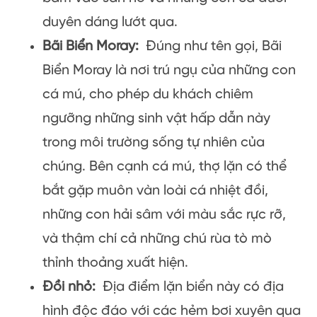
duyên dáng lướt qua.
Bãi Biển Moray:
Đúng như tên gọi, Bãi
Biển Moray là nơi trú ngụ của những con
cá mú, cho phép du khách chiêm
ngưỡng những sinh vật hấp dẫn này
trong môi trường sống tự nhiên của
chúng. Bên cạnh cá mú, thợ lặn có thể
bắt gặp muôn vàn loài cá nhiệt đồi,
những con hải sâm với màu sắc rực rỡ,
và thậm chí cả những chú rùa tò mò
thỉnh thoảng xuất hiện.
Đồi nhỏ:
Địa điểm lặn biển này có địa
hình độc đáo với các hẻm bơi xuyên qua