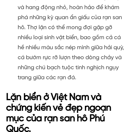
và hang động nhỏ, hoàn hảo để khám
phá những kỳ quan ẩn giấu của rạn san
hô. Thợ lặn có thể mong đợi gặp gỡ
nhiều loại sinh vật biển, bao gồm cả cá
hề nhiều màu sắc nép mình giữa hải quỳ,
cá bướm rực rỡ lượn theo dòng chảy và
những chú bạch tuộc tinh nghịch ngụy
trang giữa các rạn đá.
Lặn biển ở Việt Nam và
chứng kiến ​​vẻ đẹp ngoạn
mục của rạn san hô Phú
Quốc.