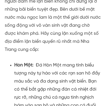
người đam mê lặn biển không chỉ dừng lại ở
những bãi biển tuyệt đẹp. Bên dưới bề mặt
nước màu ngọc lam là một thế giới dưới nước
sống động với vô vàn sinh vật đang chờ
được khám phá. Hãy cùng lặn xuống một số
địa điểm lặn biển quyến rũ nhất mà Nha
Trang cung cấp:
Hòn Một:
Đá Hòn Một mang tính biểu
tượng này tự hào với các rạn san hô đầy
màu sắc và đa dạng sinh vật biển. Bạn
có thể bắt gặp những đàn cá nhiệt đới
rực rỡ, những chú cá ngựa tinh nghịch
bám vào san hô và những con cá đuối