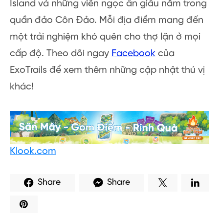
Island và những viên ngọc ẩn giấu nằm trong
quần đảo Côn Đảo. Mỗi địa điểm mang đến
một trải nghiệm khó quên cho thợ lặn ở mọi
cấp độ. Theo dõi ngay
Facebook
của
ExoTrails để xem thêm những cập nhật thú vị
khác!
Klook.com
Share
Share