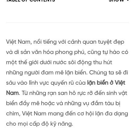
TABLE OF CONTENTS
SHOW
Việt Nam, nổi tiếng với cảnh quan tuyệt đẹp
và di sản văn hóa phong phú, cũng tự hào có
một thế giới dưới nước sôi động thu hút
những người đam mê lặn biển. Chúng ta sẽ đi
sâu vào lĩnh vực quyến rũ của
lặn biển ở Việt
Nam
. Từ những rạn san hô rực rỡ đến sinh vật
biển đầy mê hoặc và những vụ đắm tàu ​​​​bị
chìm, Việt Nam mang đến cơ hội lặn đa dạng
cho mọi cấp độ kỹ năng.