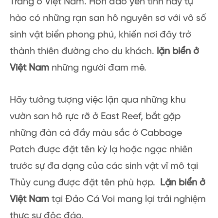
Trang ở Việt Nam. Hòn đảo yên tĩnh này tự
hào có những rạn san hô nguyên sơ với vô số
sinh vật biển phong phú, khiến nơi đây trở
thành thiên đường cho du khách.
lặn biển ở
Việt Nam
những người đam mê.
Hãy tưởng tượng việc lặn qua những khu
vườn san hô rực rỡ ở East Reef, bắt gặp
những đàn cá đầy màu sắc ở Cabbage
Patch được đặt tên kỳ lạ hoặc ngạc nhiên
trước sự đa dạng của các sinh vật vĩ mô tại
Thủy cung được đặt tên phù hợp.
Lặn biển ở
Việt Nam
tại Đảo Cá Voi mang lại trải nghiệm
thực sự độc đáo.