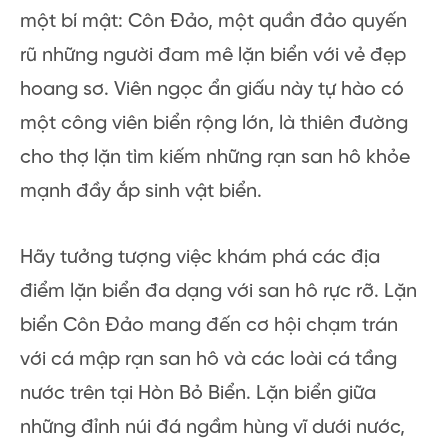
một bí mật: Côn Đảo, một quần đảo quyến
rũ những người đam mê lặn biển với vẻ đẹp
hoang sơ. Viên ngọc ẩn giấu này tự hào có
một công viên biển rộng lớn, là thiên đường
cho thợ lặn tìm kiếm những rạn san hô khỏe
mạnh đầy ắp sinh vật biển.
Hãy tưởng tượng việc khám phá các địa
điểm lặn biển đa dạng với san hô rực rỡ. Lặn
biển Côn Đảo mang đến cơ hội chạm trán
với cá mập rạn san hô và các loài cá tầng
nước trên tại Hòn Bỏ Biển. Lặn biển giữa
những đỉnh núi đá ngầm hùng vĩ dưới nước,