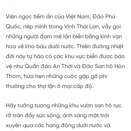
Viên ngọc tiềm ẩn của Việt Nam, Đảo Phú
Quốc, nép mình trong Vịnh Thái Lan, vẫy gọi
những người đam mê lặn biển bằng kính vạn
hoa về kho báu dưới nước. Thiên đường nhiệt
đới này tự hào có các khu vực biển được bảo
vệ như Quần đảo An Thới và Đảo San hô Hòn
Thơm, hứa hẹn những cuộc gặp gỡ phi
thường cho thợ lặn ở mọi cấp độ.
Hãy tưởng tượng những khu vườn san hô rực
rỡ tràn đầy sức sống, ánh sáng mặt trời
xuyên qua các hang động dưới nước và