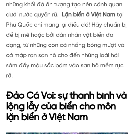
những khối đá ấn tượng tạo nên cảnh quan
dưới nước quyến rũ.
Lặn biển ở Việt Nam
tại
Phú Quốc chỉ mang lại điều đó! Hãy chuẩn bị
để bị mê hoặc bởi dàn nhân vật biển đa
dạng, từ những con cá nhồng bóng mượt và
cá mập rạn san hô cho đến những loài hải
sâm đầy màu sắc bám vào san hô mềm rực
rỡ.
Đảo Cá Voi: sự thanh bình và
lộng lẫy của biển cho môn
lặn biển ở Việt Nam