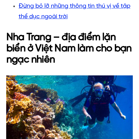
Đừng bỏ lỡ những thông tin thú vị về tập
thể dục ngoài trời
Nha Trang – địa điểm lặn
biển ở Việt Nam làm cho bạn
ngạc nhiên