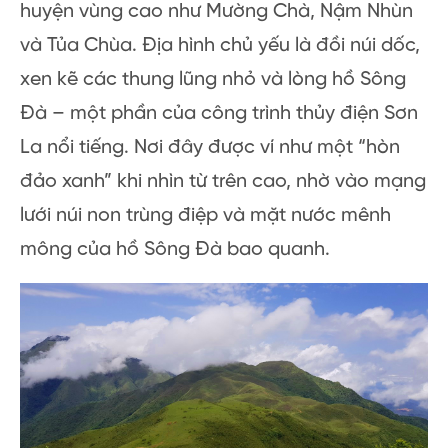
huyện vùng cao như Mường Chà, Nậm Nhùn
và Tủa Chùa. Địa hình chủ yếu là đồi núi dốc,
xen kẽ các thung lũng nhỏ và lòng hồ Sông
Đà – một phần của công trình thủy điện Sơn
La nổi tiếng. Nơi đây được ví như một “hòn
đảo xanh” khi nhìn từ trên cao, nhờ vào mạng
lưới núi non trùng điệp và mặt nước mênh
mông của hồ Sông Đà bao quanh.