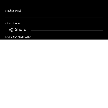
KHÁM PHÁ
TẢI VỀ IOS
Share
TẢI VỀ ANDROID
MUA SẮM