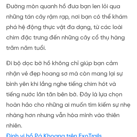
Đường mòn quanh hồ đưa bạn len lỏi qua
những tán cây rậm rạp, nơi bạn có thể khám
phá hệ động thực vật đa dạng, từ các loài
chim đặc trưng đến những cây cổ thụ hàng
trăm năm tuổi.
Đi bộ dọc bờ hồ không chỉ giúp bạn cảm
nhận vẻ đẹp hoang sơ mà còn mang lại sự
bình yên khi lắng nghe tiếng chim hót và
tiếng nước lăn tăn bên bờ. Đây là lựa chọn
hoàn hảo cho những ai muốn tìm kiếm sự nhẹ
nhàng hơn nhưng vẫn hòa mình vào thiên
nhiên.
Định vị hồ Pá Khoang trên ExoTrails.