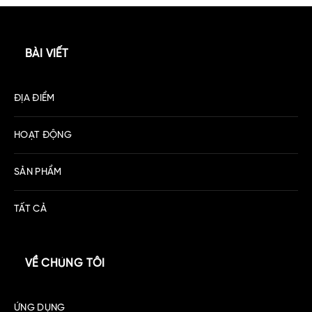
BÀI VIẾT
ĐỊA ĐIỂM
HOẠT ĐỘNG
SẢN PHẨM
TẤT CẢ
VỀ CHÚNG TÔI
ỨNG DỤNG