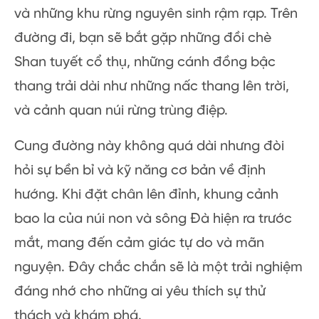
và những khu rừng nguyên sinh rậm rạp. Trên
đường đi, bạn sẽ bắt gặp những đồi chè
Shan tuyết cổ thụ, những cánh đồng bậc
thang trải dài như những nấc thang lên trời,
và cảnh quan núi rừng trùng điệp.
Cung đường này không quá dài nhưng đòi
hỏi sự bền bỉ và kỹ năng cơ bản về định
hướng. Khi đặt chân lên đỉnh, khung cảnh
bao la của núi non và sông Đà hiện ra trước
mắt, mang đến cảm giác tự do và mãn
nguyện. Đây chắc chắn sẽ là một trải nghiệm
đáng nhớ cho những ai yêu thích sự thử
thách và khám phá.