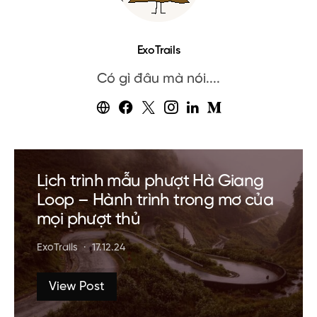
ExoTrails
Có gì đâu mà nói....
Lịch trình mẫu phượt Hà Giang
Loop – Hành trình trong mơ của
mọi phượt thủ
ExoTrails
17.12.24
View Post