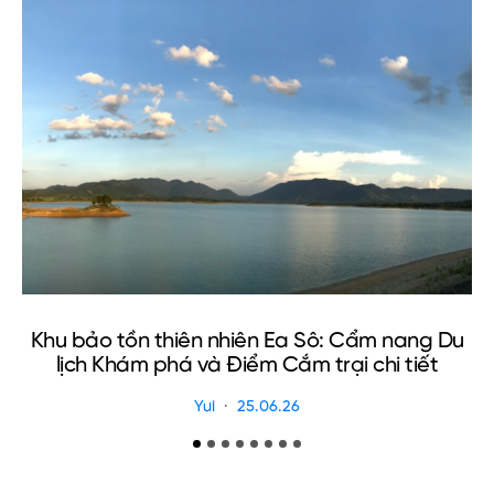
Khu bảo tồn thiên nhiên Ea Sô: Cẩm nang Du
C
lịch Khám phá và Điểm Cắm trại chi tiết
Yui
25.06.26