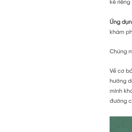
kế riêng
Ứng dụng
khám ph
Chúng mì
Về cơ bả
hướng dẫ
mình khá
đường ch