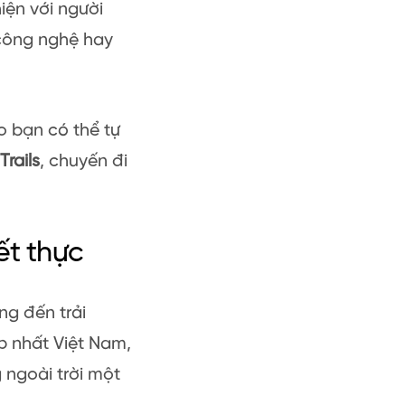
iện với người
 công nghệ hay
o bạn có thể tự
rails
, chuyến đi
iết thực
ng đến trải
 nhất Việt Nam,
 ngoài trời một