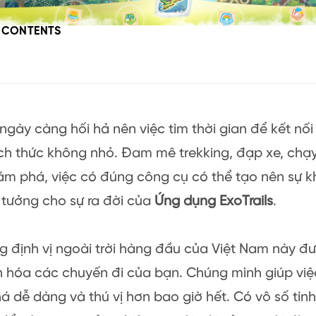
F CONTENTS
 ngày càng hối hả nên việc tìm thời gian để kết nối 
h thức không nhỏ. Đam mê trekking, đạp xe, chạy
ám phá, việc có đúng công cụ có thể tạo nên sự kh
 tưởng cho sự ra đời của
Ứng dụng ExoTrails
.
 định vị ngoài trời hàng đầu của Việt Nam này đư
 hóa các chuyến đi của bạn. Chúng mình giúp việ
 dễ dàng và thú vị hơn bao giờ hết. Có vô số tín