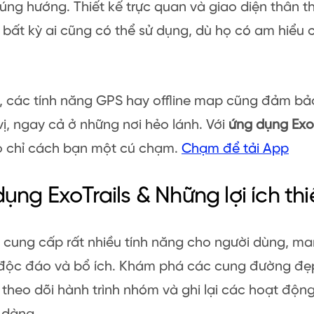
úng hướng. Thiết kế trực quan và giao diện thân th
bất kỳ ai cũng có thể sử dụng, dù họ có am hiểu
, các tính năng GPS hay offline map cũng đảm bả
 vị, ngay cả ở những nơi hẻo lánh. Với
ứng dụng ExoT
eo chỉ cách bạn một cú chạm.
Chạm để tải App
ụng ExoTrails & Những lợi ích th
s cung cấp rất nhiều tính năng cho người dùng, ma
độc đáo và bổ ích. Khám phá các cung đường đẹp
p theo dõi hành trình nhóm và ghi lại các hoạt động