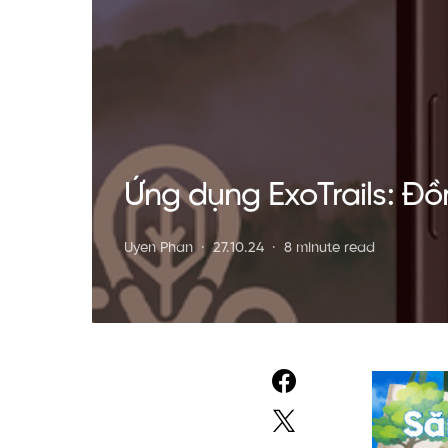
Ứng dụng ExoTrails: Đồ
Uyen Phan
27.10.24
8 minute read