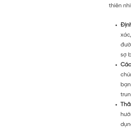
thiên nh
Địn
xác
đườ
sợ b
Các
chú
bạn
tru
Thâ
hướ
dụn