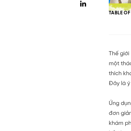
TABLE O
Thế giới
một thác
thích kh
Đây là ý
Ứng dụng
đơn giản
khám phá