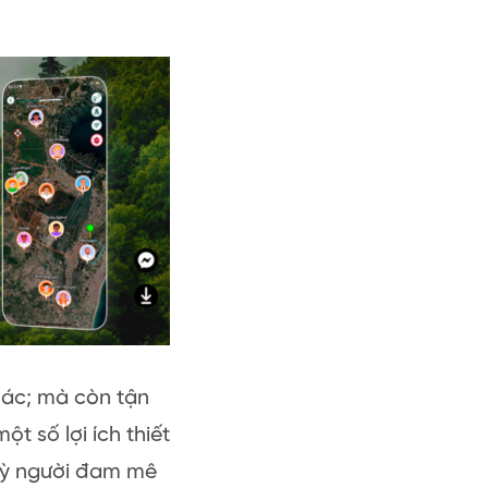
hác; mà còn tận
t số lợi ích thiết
 kỳ người đam mê