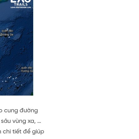
eo cung đường
sâu vùng xa, …
chi tiết để giúp