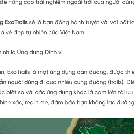
 để nâng cao trải nghiệm ngoài trời của người dùn
 ExoTrails
sẽ là bạn đồng hành tuyệt vời với bất
á vẻ đẹp tự nhiên của Việt Nam.
nh là Ứng dụng Định vị
n, ExoTrails là một ứng dụng dẫn đường, được thiết
n người dùng đi qua nhiều cung đường (trails). Đi
c biệt so với các ứng dụng khác là cam kết tối ư
ính xác, real time, đảm bảo bạn không lạc đường