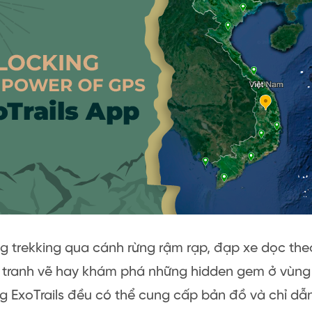
g trekking qua cánh rừng rậm rạp, đạp xe dọc th
 tranh vẽ hay khám phá những hidden gem ở vùng 
 ExoTrails đều có thể cung cấp bản đồ và chỉ dẫn 