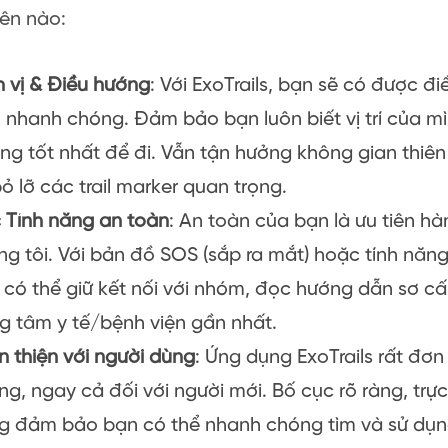
iên nào:
h vị & Điều hướng
: Với ExoTrails, bạn sẽ có được đ
, nhanh chóng. Đảm bảo bạn luôn biết vị trí của m
ng tốt nhất để đi. Vẫn tận hưởng không gian thiê
ỏ lỡ các trail marker quan trọng.
 Tính năng an toàn
: An toàn của bạn là ưu tiên h
ng tôi. Với bản đồ SOS (sắp ra mắt) hoặc tính năn
 có thể giữ kết nối với nhóm, đọc hướng dẫn sơ c
ng tâm y tế/bệnh viện gần nhất.
n thiện với người dùng
: Ứng dụng ExoTrails rất đơn
ng, ngay cả đối với người mới. Bố cục rõ ràng, tr
g đảm bảo bạn có thể nhanh chóng tìm và sử dụng