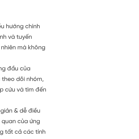
iều hướng chính
ình và tuyến
n nhiên mà không
àng đầu của
g theo dõi nhóm,
ấp cứu và tìm đến
 giản & dễ điều
ực quan của ứng
 tất cả các tính