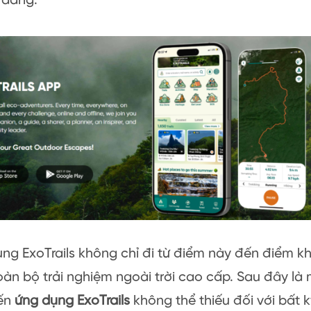
 dàng.
ng ExoTrails không chỉ đi từ điểm này đến điểm k
àn bộ trải nghiệm ngoài trời cao cấp. Sau đây là mộ
iến
ứng dụng ExoTrails
không thể thiếu đối với bất