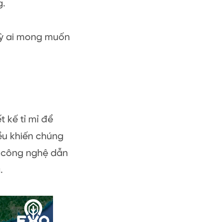
g.
 kỳ ai mong muốn
 kế tỉ mỉ để
ều khiến chúng
u công nghệ dẫn
.