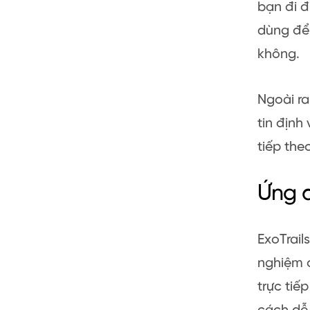
bạn đi đ
dùng để 
không.
Ngoài ra
tin định
tiếp th
Ứng d
ExoTrail
nghiệm 
trực tiế