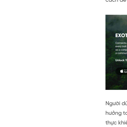
cách dễ
Người dù
hưởng to
thực kh