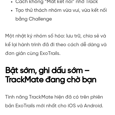
Cách không “Mất kết nối” nhờ Track
Tạo thử thách nhóm vừa vui, vừa kết nối
bằng Challenge
Một nhật ký nhóm số hóa: lưu trữ, chia sẻ và
kể lại hành trình đã đi theo cách dễ dàng và
đơn giản cùng ExoTrails.
Bật sớm, ghi dấu sớm –
TrackMate đang chờ bạn
Tính năng TrackMate hiện đã có trên phiên
bản ExoTrails mới nhất cho iOS và Android.