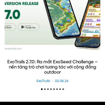
ExoTrails 2.7.0: Ra mắt ExoSeed Challenge –
nền tảng trò chơi tương tác với cộng đồng
outdoor
ExoTrails
02.06.26
B