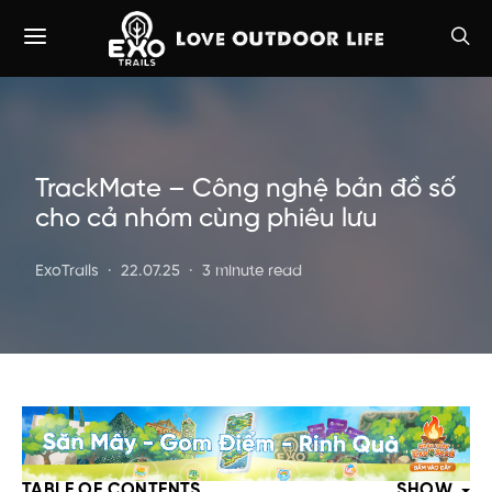
TrackMate – Công nghệ bản đồ số
cho cả nhóm cùng phiêu lưu
ExoTrails
22.07.25
3 minute read
TABLE OF CONTENTS
SHOW