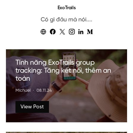
ExoTrails
Có gì đâu mà nói....
Tính năng ExoTrails group
tracking: Tăng kết nối, thêm an
toàn
Michael
08.11.24
View Post