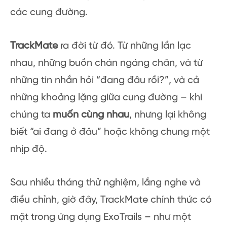
các cung đường.
TrackMate
ra đời từ đó. Từ những lần lạc
nhau, những buồn chán ngáng chân, và từ
những tin nhắn hỏi “đang đâu rồi?”, và cả
những khoảng lặng giữa cung đường – khi
chúng ta
muốn cùng nhau
, nhưng lại không
biết “ai đang ở đâu” hoặc không chung một
nhịp độ.
Sau nhiều tháng thử nghiệm, lắng nghe và
điều chỉnh, giờ đây, TrackMate chính thức có
mặt trong ứng dụng ExoTrails – như một