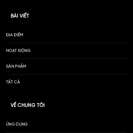
BÀI VIẾT
ĐỊA ĐIỂM
HOẠT ĐỘNG
SẢN PHẨM
TẤT CẢ
VỀ CHÚNG TÔI
ỨNG DỤNG