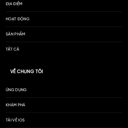
ĐỊA ĐIỂM
HOẠT ĐỘNG
SẢN PHẨM
TẤT CẢ
VỀ CHÚNG TÔI
ỨNG DỤNG
KHÁM PHÁ
TẢI VỀ IOS