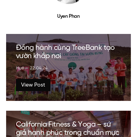
Uyen Phan
Đồng hành cùng TreeBank tạo
vườn khắp nơi
Hue
22.04.24
View Post
California Fitness & Yoga – sứ
giả hạnh phúc trong chuẩn mực