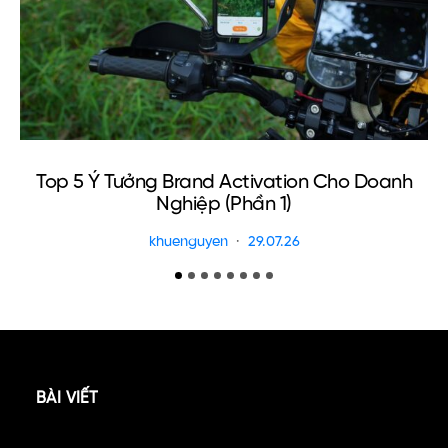
Top 5 Ý Tưởng Brand Activation Cho Doanh
E
Nghiệp (Phần 1)
khuenguyen
29.07.26
BÀI VIẾT