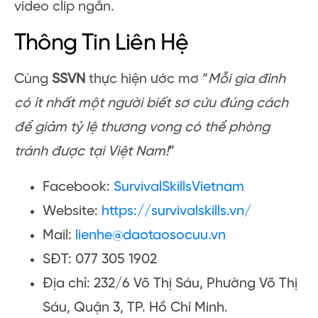
video clip ngắn.
Thông Tin Liên Hệ
Cùng
SSVN
thực hiện ước mơ “
Mỗi gia đình
có ít nhất một người biết sơ cứu đúng cách
để giảm tỷ lệ thương vong có thể phòng
tránh được tại Việt Nam!
”
Facebook:
SurvivalSkillsVietnam
Website:
https://survivalskills.vn/
Mail:
lienhe@daotaosocuu.vn
SĐT: 077 305 1902
Địa chỉ: 232/6 Võ Thị Sáu, Phường Võ Thị
Sáu, Quận 3, TP. Hồ Chí Minh.