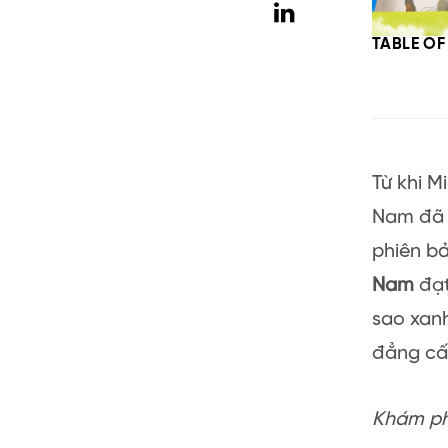
TABLE O
Từ khi M
Nam đã t
phiên b
Nam
đạt
sao xan
đẳng cấp
Khám phá