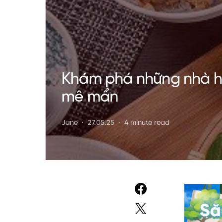
Khám phá những nhà hà
mê mẩn
Jane
27.05.25
4 minute read