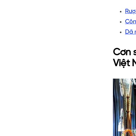
Rượ
Côn
Dã n
Cơn s
Việt 