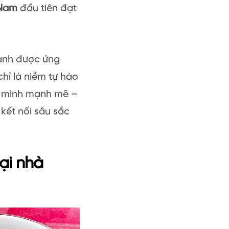
t Nam
đầu tiên đạt
xanh được ứng
hỉ là niềm tự hào
n mình mạnh mẽ –
 kết nối sâu sắc
ại nhà