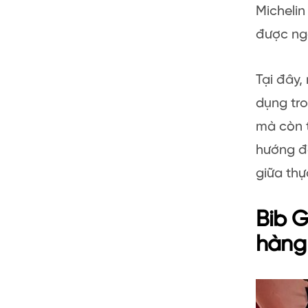
Michelin
được ngô
Tại đây,
dụng tro
mà còn 
hướng đế
giữa th
Bib G
hàng 