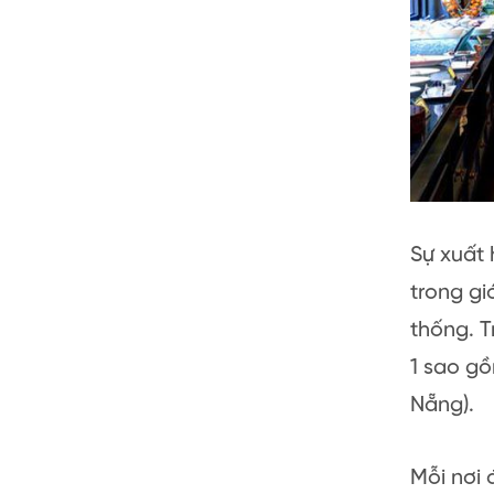
Sự xuất 
trong gi
thống. 
1 sao gồ
Nẵng).
Mỗi nơi 