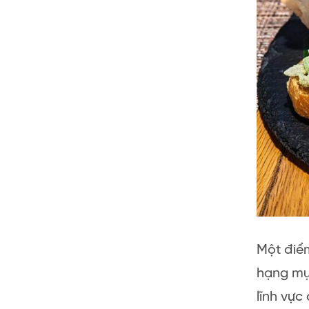
Một điểm
hạng mục
lĩnh vự