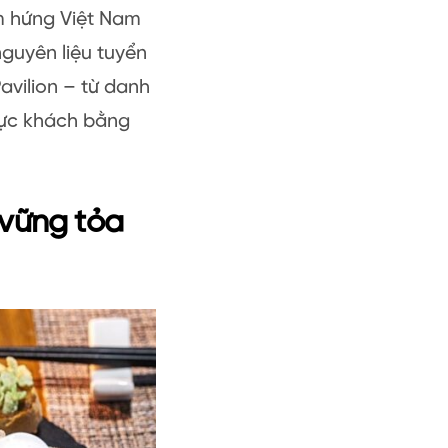
ảm hứng Việt Nam
nguyên liệu tuyển
avilion – từ danh
hực khách bằng
 vững tỏa