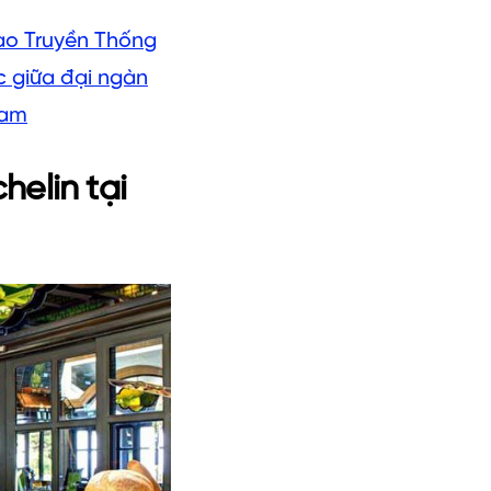
ao Truyền Thống
c giữa đại ngàn
Nam
helin tại