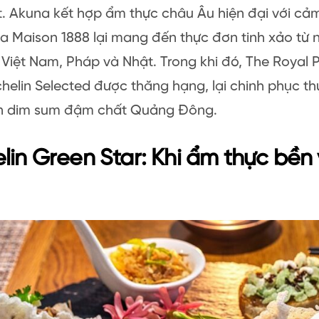
t. Akuna kết hợp ẩm thực châu Âu hiện đại với c
 La Maison 1888 lại mang đến thực đơn tinh xảo từ 
 Việt Nam, Pháp và Nhật. Trong khi đó, The Royal P
helin Selected được thăng hạng, lại chinh phục t
n dim sum đậm chất Quảng Đông.
lin Green Star: Khi ẩm thực bền