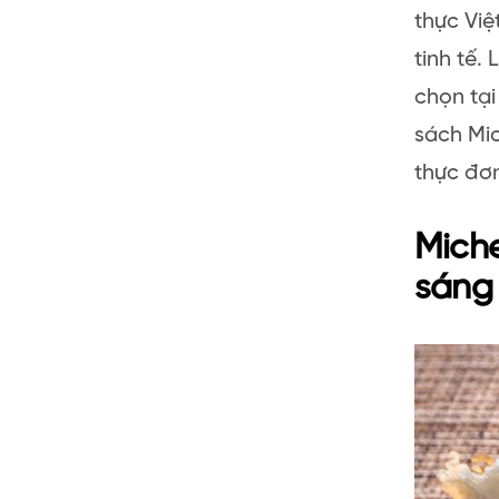
thực Việ
tinh tế.
chọn tại
sách Mic
thực đơ
Miche
sáng