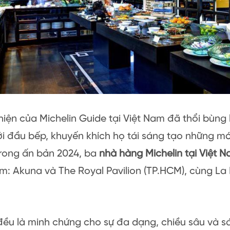
hiện của Michelin Guide tại Việt Nam đã thổi bùng
ới đầu bếp, khuyến khích họ tái sáng tạo những m
Trong ấn bản 2024, ba
nhà hàng Michelin tại Việt 
m: Akuna và The Royal Pavilion (TP.HCM), cùng La
đều là minh chứng cho sự đa dạng, chiều sâu và 