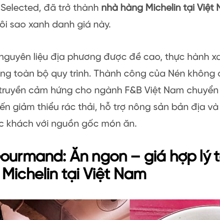
 Selected, đã trở thành
nhà hàng Michelin tại Việ
i sao xanh danh giá này.
 nguyên liệu địa phương được đề cao, thực hành 
ng toàn bộ quy trình. Thành công của Nén không c
truyền cảm hứng cho ngành F&B Việt Nam chuyể
n giảm thiểu rác thải, hỗ trợ nông sản bản địa và
ực khách với nguồn gốc món ăn.
ourmand: Ăn ngon – giá hợp lý t
Michelin tại Việt Nam