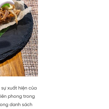
 sự xuất hiện của
tiên phong trong
rong danh sách