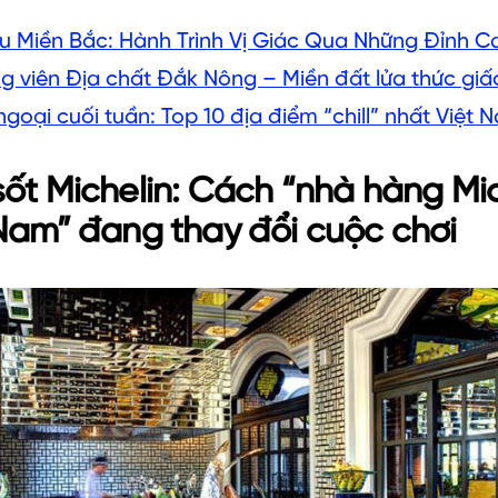
u Miền Bắc: Hành Trình Vị Giác Qua Những Đỉnh C
g viên Địa chất Đắk Nông – Miền đất lửa thức giấ
goại cuối tuần: Top 10 địa điểm “chill” nhất Việt 
ốt Michelin: Cách “nhà hàng Mic
Nam” đang thay đổi cuộc chơi