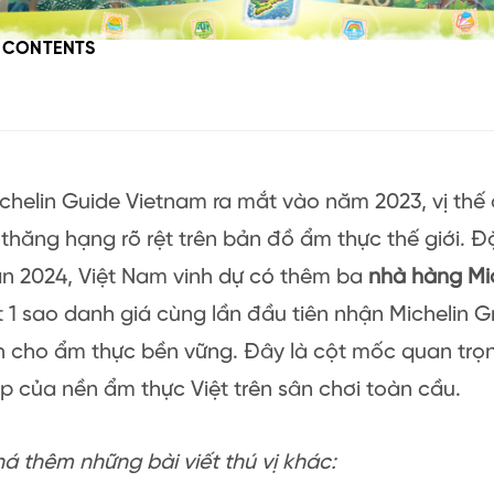
F CONTENTS
ichelin Guide Vietnam ra mắt vào năm 2023, vị thế
hăng hạng rõ rệt trên bản đồ ẩm thực thế giới. Đặ
ản 2024, Việt Nam vinh dự có thêm ba
nhà hàng Mic
 1 sao danh giá cùng lần đầu tiên nhận Michelin G
h cho ẩm thực bền vững. Đây là cột mốc quan trọ
 của nền ẩm thực Việt trên sân chơi toàn cầu.
 thêm những bài viết thú vị khác: