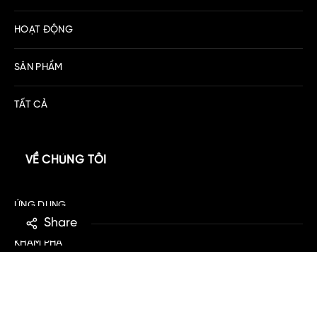
HOẠT ĐỘNG
SẢN PHẨM
TẤT CẢ
VỀ CHÚNG TÔI
ỨNG DỤNG
Share
KHÁM PHÁ
TẢI VỀ IOS