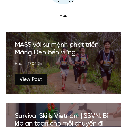
Hue
MASS với sứ mệnh phát triển
Măng Đen bền vững
Hue
17.04.24
View Post
Survival Skills Vietnam | SSVN: Bí
kíp an toàn cho mỗi chuyến đi