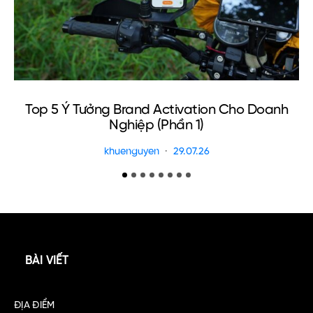
Top 5 Ý Tưởng Brand Activation Cho Doanh
E
Nghiệp (Phần 1)
khuenguyen
29.07.26
BÀI VIẾT
ĐỊA ĐIỂM