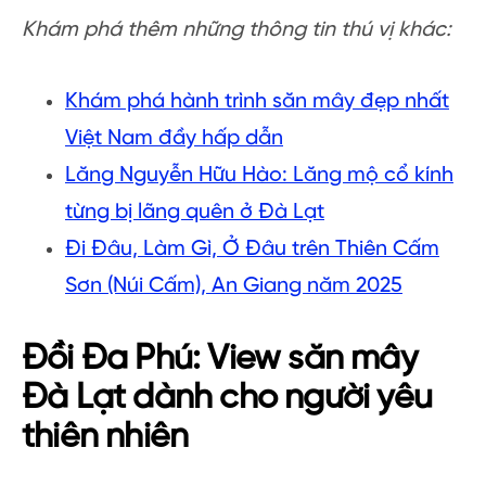
Khám phá thêm những thông tin thú vị khác:
Khám phá hành trình săn mây đẹp nhất
Việt Nam đầy hấp dẫn
Lăng Nguyễn Hữu Hào: Lăng mộ cổ kính
từng bị lãng quên ở Đà Lạt
Đi Đâu, Làm Gì, Ở Đâu trên Thiên Cấm
Sơn (Núi Cấm), An Giang năm 2025
Đồi Đa Phú: View săn mây
Đà Lạt dành cho người yêu
thiên nhiên