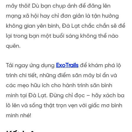
mây thôi! Dù bạn chụp ảnh để đăng lên
mạng xã hội hay chỉ đơn giản là tận hưởng
không gian yên bình, Đà Lạt chắc chắn sẽ để
lại trong bạn một buổi sáng không thể nào
quên.
Tải ngay ứng dụng
ExoTrails
để khám phá lộ
trình chi tiết, những điểm săn mây bí ẩn và
các mẹo hữu ích cho hành trình săn bình
minh tại Đà Lạt. Đừng chỉ đọc – hãy xách ba
lô lên và sống thật trọn vẹn với giấc mơ bình
minh nhé!