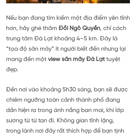
Nếu bạn đang tìm kiếm một địa điểm yên tĩnh
hơn, hãy ghé thăm
Đồi Ngô Quyền
, chỉ cách
trung tâm Đà Lạt khoảng 4–5 km. Đây là
“tọa độ săn mây” ít người biết đến nhưng lại
mang đến một
view săn mây Đà Lạt
tuyệt
đẹp.
Đến nơi vào khoảng 5h30 sáng, bạn sẽ được
chiêm ngưỡng toàn cảnh thành phố đang
dần hiện ra trong ánh nắng ban mai, khi lớp
sương từ từ tan đi. Không gian tĩnh lặng,
trong lành nơi đây rất thích hợp để bạn tịnh