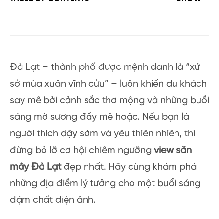
Đà Lạt – thành phố được mệnh danh là “xứ
sở mùa xuân vĩnh cửu” – luôn khiến du khách
say mê bởi cảnh sắc thơ mộng và những buổi
sáng mờ sương đầy mê hoặc. Nếu bạn là
người thích dậy sớm và yêu thiên nhiên, thì
đừng bỏ lỡ cơ hội chiêm ngưỡng
view săn
mây Đà Lạt
đẹp nhất. Hãy cùng khám phá
những địa điểm lý tưởng cho một buổi sáng
đậm chất điện ảnh.