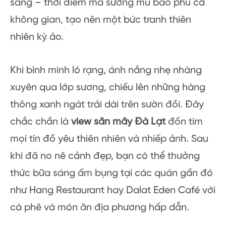
sáng – thời điểm mà sương mù bao phủ cả
không gian, tạo nên một bức tranh thiên
nhiên kỳ ảo.
Khi bình minh ló rạng, ánh nắng nhẹ nhàng
xuyên qua lớp sương, chiếu lên những hàng
thông xanh ngát trải dài trên sườn đồi. Đây
chắc chắn là
view săn mây Đà Lạt
đốn tim
mọi tín đồ yêu thiên nhiên và nhiếp ảnh. Sau
khi đã no nê cảnh đẹp, bạn có thể thưởng
thức bữa sáng ấm bụng tại các quán gần đó
như Hang Restaurant hay Dalat Eden Café với
cà phê và món ăn địa phương hấp dẫn.