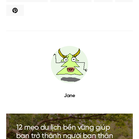
Jane
12 mẹo du lịch bền vững giúp
bạn trở thành người bạn thân