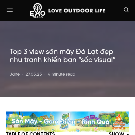
Top 3 view săn mây Đà Lạt đẹp
như tranh khiến bạn “sốc visual”
Jane
27.05.25
4 minute read
TABLE OF CONTENTS
SHOW