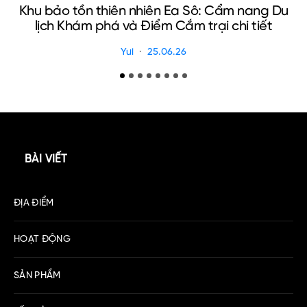
Khu bảo tồn thiên nhiên Ea Sô: Cẩm nang Du
C
lịch Khám phá và Điểm Cắm trại chi tiết
Yui
25.06.26
BÀI VIẾT
ĐỊA ĐIỂM
HOẠT ĐỘNG
SẢN PHẨM