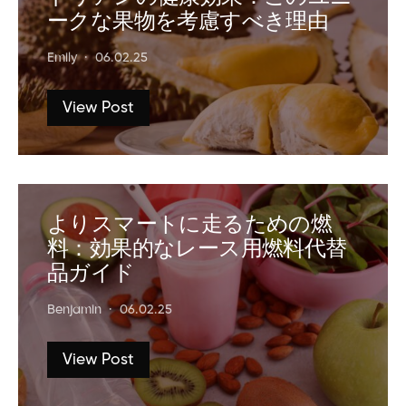
ークな果物を考慮すべき理由
Emily
06.02.25
View Post
よりスマートに走るための燃
料：効果的なレース用燃料代替
品ガイド
Benjamin
06.02.25
View Post