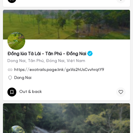
Đồng lúa Tà Lài - Tân Phú - Đồng Nai
Dong Nai, Tân Phú, Đồng Nai, Việt Nam
https://exotrails.page.link/gxVa2hUsCvvhrqtY9
Dong Nai
Out & back