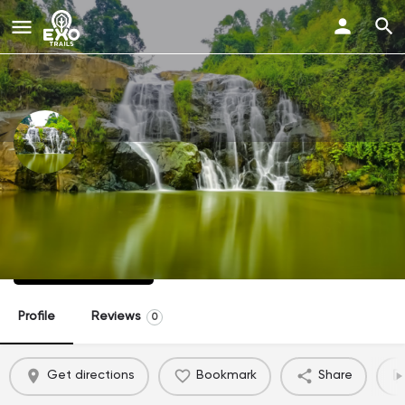
Thác Ô Đồ
Yên Bình, Yên Bái
Xem trên App
Profile
Reviews
0
Get directions
Bookmark
Share