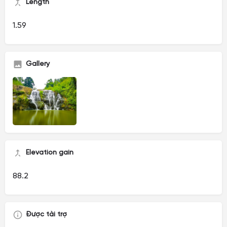
Length
1.59
Gallery
Elevation gain
88.2
Được tài trợ