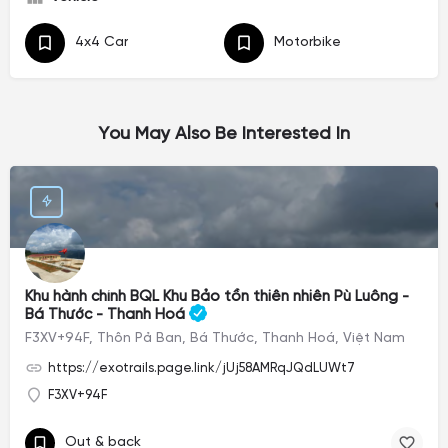
4x4 Car
Motorbike
You May Also Be Interested In
Khu hành chính BQL Khu Bảo tồn thiên nhiên Pù Luông -
Bá Thước - Thanh Hoá
F3XV+94F, Thôn Pả Ban, Bá Thước, Thanh Hoá, Việt Nam
https://exotrails.page.link/jUj58AMRqJQdLUWt7
F3XV+94F
Out & back