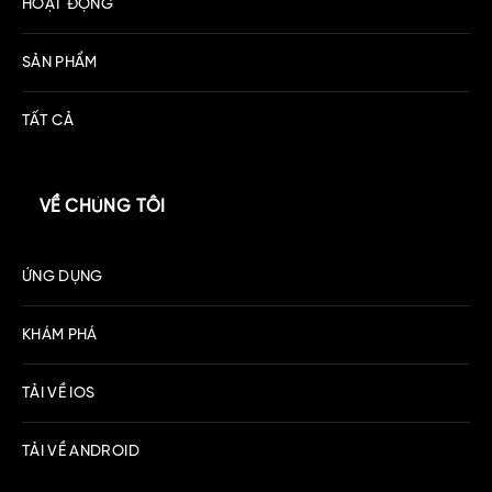
HOẠT ĐỘNG
SẢN PHẨM
TẤT CẢ
VỀ CHÚNG TÔI
ỨNG DỤNG
KHÁM PHÁ
TẢI VỀ IOS
TẢI VỀ ANDROID