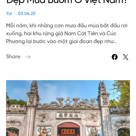
Đẹp Mùa Bướm Ở Việt Nam?
Yui
03.04.25
Mỗi năm, khi những cơn mưa đầu mùa bắt đầu rơi
xuống, hai khu rừng già Nam Cát Tiên và Cúc
Phương lại bước vào một giai đoạn đẹp như…
Share