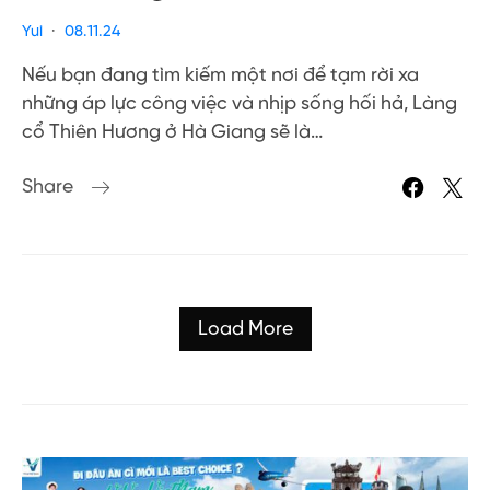
Yui
08.11.24
Nếu bạn đang tìm kiếm một nơi để tạm rời xa
những áp lực công việc và nhịp sống hối hả, Làng
cổ Thiên Hương ở Hà Giang sẽ là…
Share
Load More