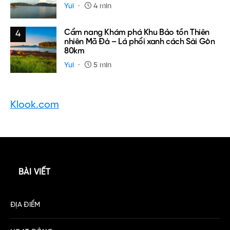
Yui
4 min
Cẩm nang Khám phá Khu Bảo tồn Thiên
4
nhiên Mã Đà – Lá phổi xanh cách Sài Gòn
80km
Yui
5 min
Klook.com
BÀI VIẾT
ĐỊA ĐIỂM