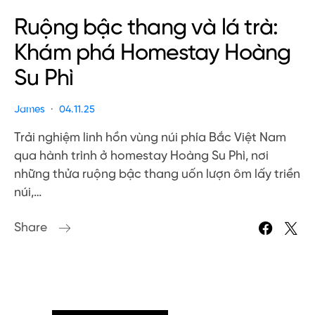
Ruộng bậc thang và lá trà:
Khám phá Homestay Hoàng
Su Phì
James
04.11.25
Trải nghiệm linh hồn vùng núi phía Bắc Việt Nam
qua hành trình ở homestay Hoàng Su Phì, nơi
những thửa ruộng bậc thang uốn lượn ôm lấy triền
núi,…
Share