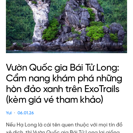
Vườn Quốc gia Bái Tử Long:
Cẩm nang khám phá những
hòn đảo xanh trên ExoTrails
(kèm giá vé tham khảo)
Yui
06.01.26
Nếu Hạ Long là cái tên quen thuộc với mọi tín đồ
xê dịch, thì Vườn Quốc gia Bái Tử Long lại giống