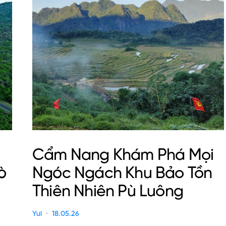
Cẩm Nang Khám Phá Mọi
ò
Ngóc Ngách Khu Bảo Tồn
Thiên Nhiên Pù Luông
Yui
18.05.26