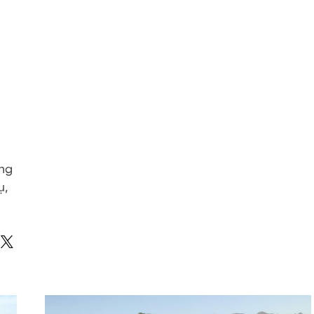
ờng
ụ,