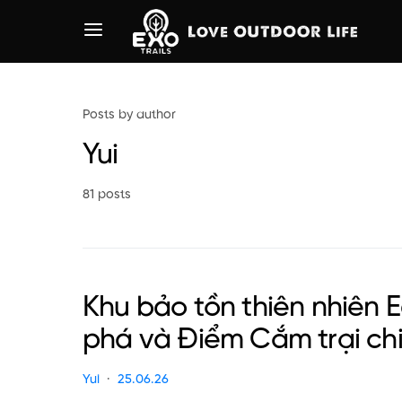
Posts by author
Yui
81 posts
Khu bảo tồn thiên nhiên 
phá và Điểm Cắm trại chi 
Yui
25.06.26