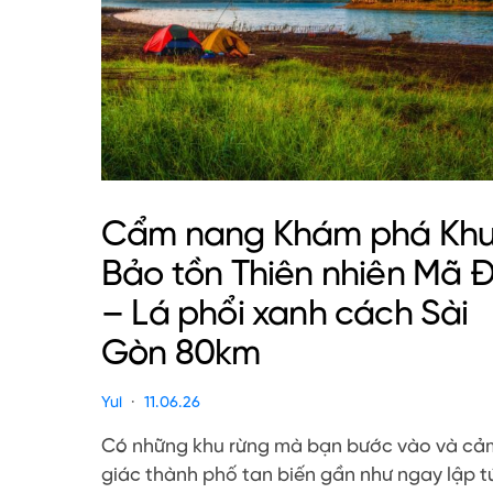
Cẩm nang Khám phá Kh
Bảo tồn Thiên nhiên Mã 
– Lá phổi xanh cách Sài
Gòn 80km
Yui
11.06.26
Có những khu rừng mà bạn bước vào và cả
giác thành phố tan biến gần như ngay lập t