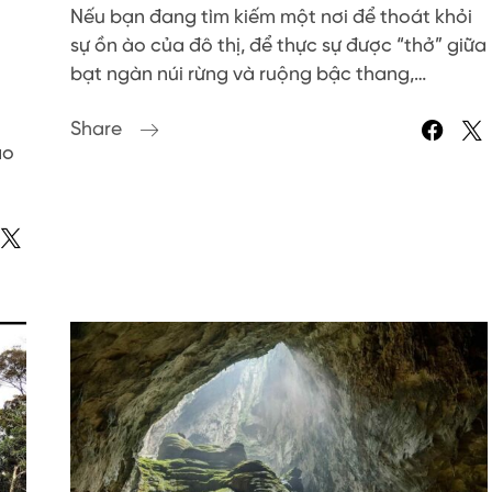
Nếu bạn đang tìm kiếm một nơi để thoát khỏi
sự ồn ào của đô thị, để thực sự được “thở” giữa
bạt ngàn núi rừng và ruộng bậc thang,…
Share
ảo