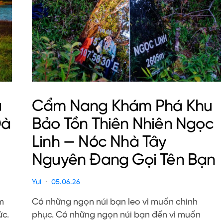
u
Cẩm Nang Khám Phá Khu
Đà
Bảo Tồn Thiên Nhiên Ngọc
Linh — Nóc Nhà Tây
Nguyên Đang Gọi Tên Bạn
Yui
05.06.26
m
Có những ngọn núi bạn leo vì muốn chinh
ức.
phục. Có những ngọn núi bạn đến vì muốn