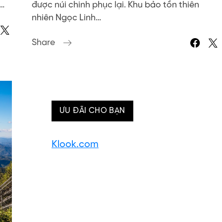
g…
được núi chinh phục lại. Khu bảo tồn thiên
nhiên Ngọc Linh…
Share
ƯU ĐÃI CHO BẠN
Klook.com