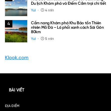
Du lịch Khám phá và Điểm Cắm trại chi tiết
Yui
4 min
Cẩm nang Khám phá Khu Bảo tồn Thiên
4
nhiên Mã Đà – Lá phổi xanh cách Sài Gòn
80km
Yui
5 min
Klook.com
BÀI VIẾT
ĐỊA ĐIỂM