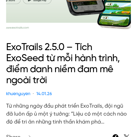
ExoTrails 2.5.0 – Tích
ExoSeed từ mỗi hành trình,
điểm danh niềm đam mê
ngoài trời
khuenguyen
14.01.26
Từ những ngày đầu phát triển ExoTrails, đội ngũ
đã luôn ấp ủ một ý tưởng: “Liệu có một cách nào
đó để tri ân những tinh thần khám phá…