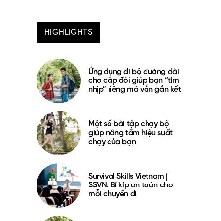
HIGHLIGHTS
Ứng dụng đi bộ đường dài
cho cặp đôi giúp bạn “tìm
nhịp” riêng mà vẫn gắn kết
Một số bài tập chạy bộ
giúp nâng tầm hiệu suất
chạy của bạn
Survival Skills Vietnam |
SSVN: Bí kíp an toàn cho
mỗi chuyến đi