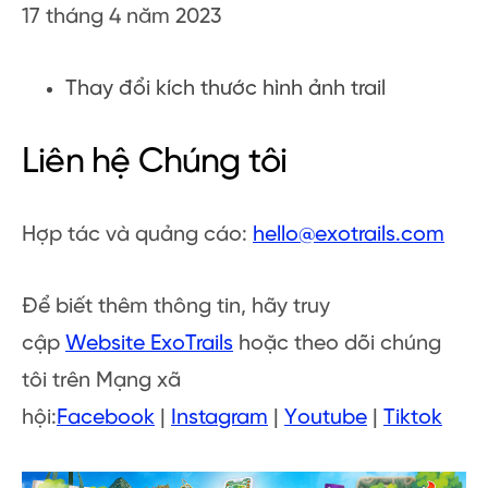
17 tháng 4 năm 2023
Thay đổi kích thước hình ảnh trail
Liên hệ Chúng tôi
Hợp tác và quảng cáo:
hello@exotrails.com
Để biết thêm thông tin, hãy truy
cập
Website ExoTrails
hoặc theo dõi chúng
tôi trên Mạng xã
hội:
Facebook
|
Instagram
|
Youtube
|
Tiktok