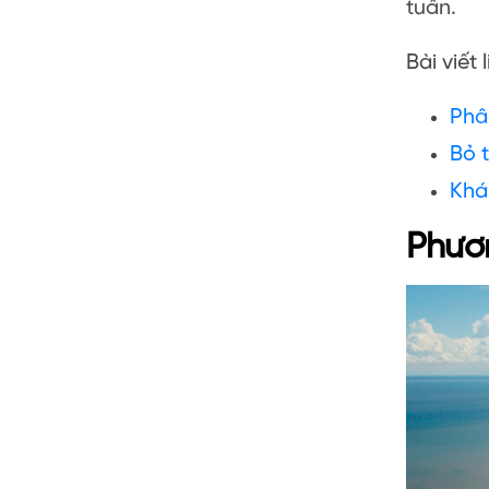
tuần.
Bài viết 
Phâ
Bỏ 
Khá
Phươn