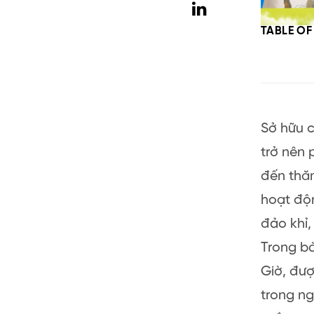
TABLE O
Sở hữu 
trở nên 
đến thăm
hoạt độn
đảo khỉ
Trong bà
Giờ, đượ
trong ng