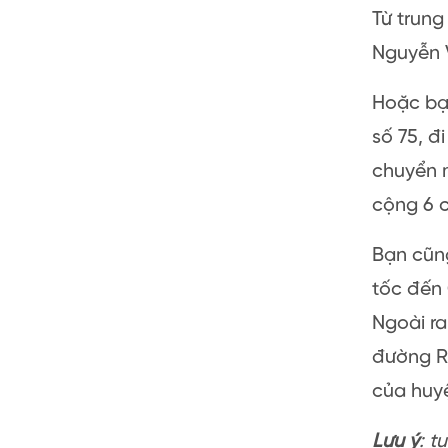
Từ trun
Nguyễn 
Hoặc bạ
số 75, đ
chuyển m
cộng 6 
Bạn cũn
tốc đến 
Ngoài ra
đường R
của huyệ
Lưu ý
: t