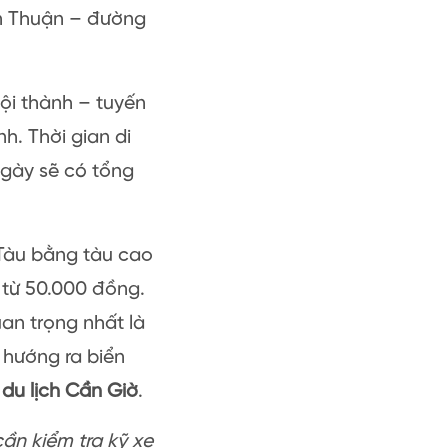
n Thuận – đường
ội thành – tuyến
. Thời gian di
ngày sẽ có tổng
Tàu bằng tàu cao
é từ 50.000 đồng.
an trọng nhất là
hướng ra biển
à
du lịch Cần Giờ
.
ần kiểm tra kỹ xe