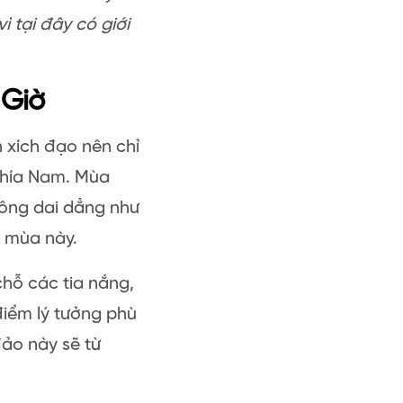
 tại đây có giới
 Giờ
n xích đạo nên chỉ
phía Nam. Mùa
hông dai dẳng như
o mùa này.
chỗ các tia nắng,
điểm lý tưởng phù
ảo này sẽ từ