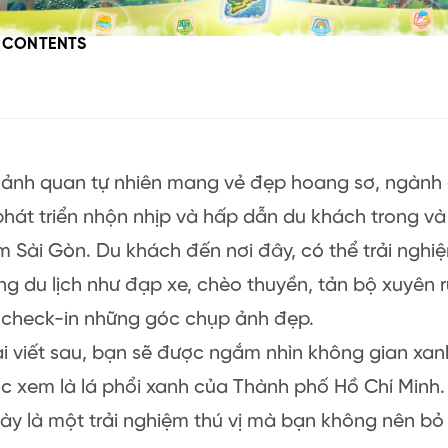
F CONTENTS
cảnh quan tự nhiên mang vẻ đẹp hoang sơ, ngành
phát triển nhộn nhịp và hấp dẫn du khách trong và
 Sài Gòn. Du khách đến nơi đây, có thể trải ngh
g du lịch như đạp xe, chèo thuyền, tản bộ xuyên 
, check-in những góc chụp ảnh đẹp.
i viết sau, bạn sẽ được ngắm nhìn không gian xa
c xem là lá phổi xanh của Thành phố Hồ Chí Minh
ày là một trải nghiệm thú vị mà bạn không nên bỏ