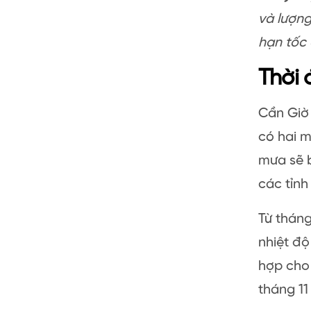
và lượng
hạn tốc
Thời 
Cần Giờ 
có hai 
mưa sẽ 
các tỉnh
Từ tháng
nhiệt độ
hợp cho
tháng 11