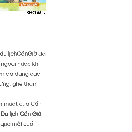
SHOW
du lịch
Cần
Giờ
đã
 ngoài nước khi
iệm đa dạng các
rừng, ghé thăm
nh mướt của Cần
.
Du lịch Cần Giờ
 qua mỗi cuối