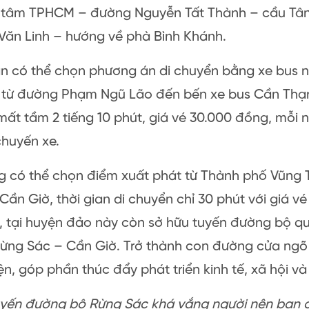
g tâm TPHCM – đường Nguyễn Tất Thành – cầu Tâ
Văn Linh – hướng về phà Bình Khánh.
n có thể chọn phương án di chuyển bằng xe bus n
i từ đường Phạm Ngũ Lão đến bến xe bus Cần Thạnh
ất tầm 2 tiếng 10 phút, giá vé 30.000 đồng, mỗi 
chuyến xe.
g có thể chọn điểm xuất phát từ Thành phố Vũng 
Cần Giờ, thời gian di chuyển chỉ 30 phút với giá v
, tại huyện đảo này còn sở hữu tuyến đường bộ qu
ừng Sác – Cần Giờ. Trở thành con đường cửa ngõ 
n, góp phần thúc đẩy phát triển kinh tế, xã hội v
uyến đường bộ Rừng Sác khá vắng người nên bạn c