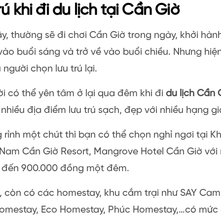
rú khi đi du lịch tại Cần Giờ
y, thường sẽ đi chơi Cần Giờ trong ngày, khởi hàn
o buổi sáng và trở về vào buổi chiều. Nhưng hiệ
 người chọn lưu trú lại.
i có thể yên tâm ở lại qua đêm khi đi
du lịch Cần 
nhiều địa điểm lưu trú sạch, đẹp với nhiều hạng gi
 rỉnh một chút thì bạn có thể chọn nghỉ ngơi tại 
Nam Cần Giờ Resort, Mangrove Hotel Cần Giờ với 
 đến 900.000 đồng một đêm.
, còn có các homestay, khu cắm trại như SAY Cam
omestay, Eco Homestay, Phúc Homestay,…có mức g