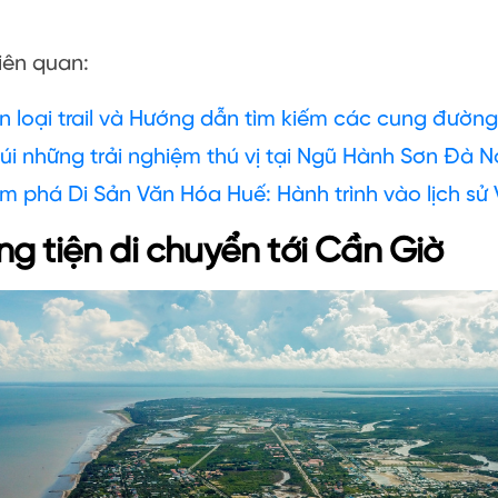
liên quan:
n loại trail và Hướng dẫn tìm kiếm các cung đườn
túi những trải nghiệm thú vị tại Ngũ Hành Sơn Đà 
m phá Di Sản Văn Hóa Huế: Hành trình vào lịch sử
g tiện di chuyển tới Cần Giờ