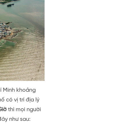
í Minh khoảng
có vị trí địa lý
Giờ
thì mọi người
đây như sau: