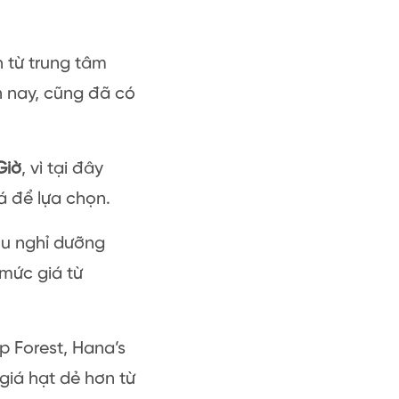
h từ trung tâm
n nay, cũng đã có
Giờ
, vì tại đây
á để lựa chọn.
Khu nghỉ dưỡng
mức giá từ
p Forest, Hana’s
iá hạt dẻ hơn từ