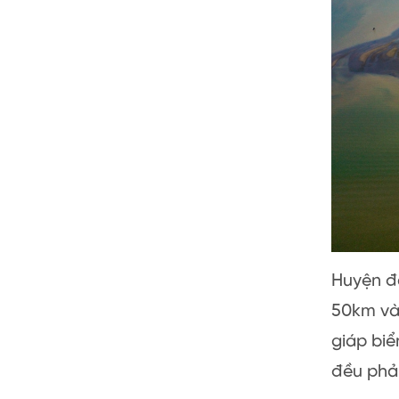
Huyện đ
50km và 
giáp biể
đều phải