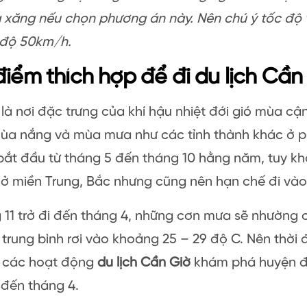
 xăng nếu chọn phương án này. Nên chú ý tốc độ vì
 độ 50km/h.
điểm thích hợp để đi du lịch Cần
là nơi đặc trưng của khí hậu nhiệt đới gió mùa cậ
mùa nắng và mùa mưa như các tỉnh thành khác ở 
bắt đầu từ tháng 5 đến tháng 10 hằng năm, tuy k
 ở miền Trung, Bắc nhưng cũng nên hạn chế đi và
 11 trở đi đến tháng 4, những cơn mưa sẽ nhường 
 trung bình rơi vào khoảng 25 – 29 độ C. Nên thời 
 các hoạt động
du lịch Cần Giờ
khám phá huyện đ
 đến tháng 4.