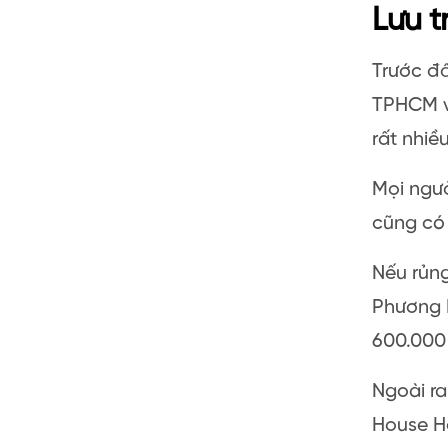
Lưu t
Trước đâ
TPHCM và
rất nhiều
Mọi ngườ
cũng có 
Nếu rủng
Phương 
600.000
Ngoài ra
House H