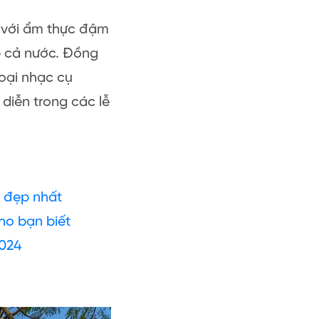
 với ẩm thực đậm
p cả nước. Đồng
loại nhạc cụ
 diễn trong các lễ
g đẹp nhất
cho bạn biết
2024