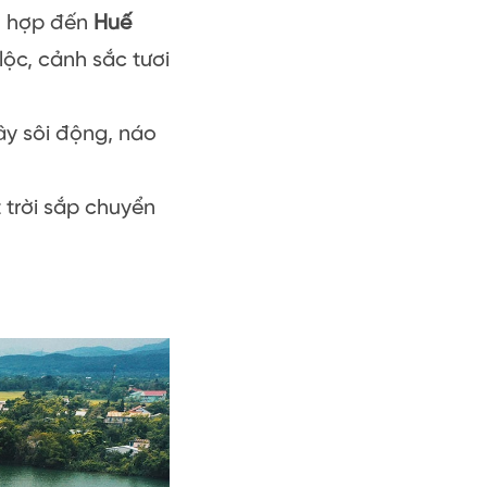
ch hợp đến
Huế
lộc, cảnh sắc tươi
đây sôi động, náo
t trời sắp chuyển