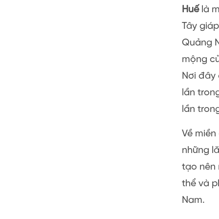
Huế
là m
Tây giáp
Quảng N
mộng củ
Nơi đây
lần tron
lần tron
Về miền
những lă
tạo nên
thể và p
Nam.