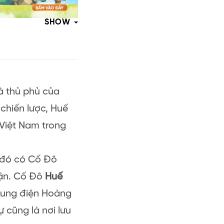
SHOW
à thủ phủ của
 chiến lược, Huế
 Việt Nam trong
g đó có Cố Đô
hận. Cố Đô
Huế
 Cung điện Hoàng
 cũng là nơi lưu