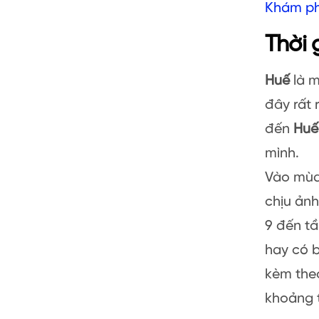
Khám phá
Thời 
Huế
là m
đây rất 
đến
Huế
mình.
Vào mùa
chịu ản
9 đến tầ
hay có 
kèm theo
khoảng t