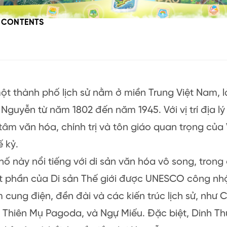
F CONTENTS
ột thành phố lịch sử nằm ở miền Trung Việt Nam, l
i Nguyễn từ năm 1802 đến năm 1945. Với vị trí địa lý
 tâm văn hóa, chính trị và tôn giáo quan trọng của
ế kỷ.
ố này nổi tiếng với di sản văn hóa vô song, tron
t phần của Di sản Thế giới được UNESCO công n
cung điện, đền đài và các kiến trúc lịch sử, như
 Thiên Mụ Pagoda, và Ngự Miếu. Đặc biệt, Dinh Thự