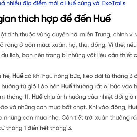
 nhiều địa điểm mới ở Huế cùng với ExoTrails
gian thích hợp để đến Huế
ột tỉnh thuộc vùng duyên hải miền Trung, chính vì vậ
rõ ràng ở bốn mùa: xuân, hạ, thu, đông. Vì thế, n
du lịch, bạn nên trang bị những vật liệu cần thiết
 hè,
Huế
có khí hậu nóng bức, kéo dài từ tháng 3 
h hưởng từ gió Lào nên
Huế
thường rất oi bức vào 
m tháng 11,
Huế
chịu ảnh hưởng của nhiệt đới gió
bão và những cơn mưa bất chợt. Khi vào đông,
Hu
 những cơn mưa nhẹ. Còn tiết trời xuân thường rấ
ừ tháng 1 đến hết tháng 3.