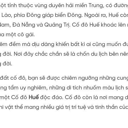
ột tỉnh thuộc vùng duyên hải miền Trung, có đường
 Lào, phía Đông giáp biển Đông. Ngoài ra, Huế còn
am, Đà Nẵng và Quảng Trị. Cố đô Huế khoác lên 
a một cô gái.
 êm đềm mà dịu dàng khiến bất kì ai cũng muốn 
g đời. Nơi đây chắc chắn sẽ là chốn du lịch bên n
g đời.
 đất cố đô, bạn sẽ được chiêm ngưỡng những cung
ng tẩm uy nghiêm, những di tích nhuốm màu lịch s
 một Cố đô
Huế
độc đáo. Cố đô còn là nơi mang d
hi vật thể mang nhiều giá trị trí tuệ và tinh thần củ