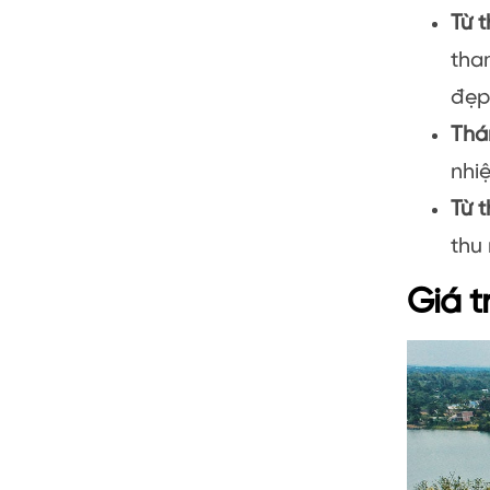
Từ 
tha
đẹp
Thá
nhiệ
Từ 
thu
Giá t