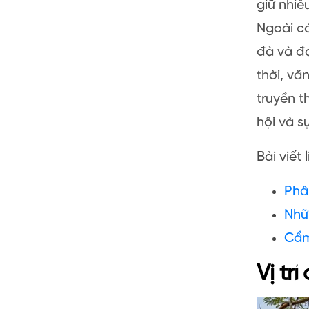
giữ nhiề
Ngoài c
đà và đ
thời, v
truyền t
hội và s
Bài viết 
Phâ
Nhữn
Cẩm
Vị trí