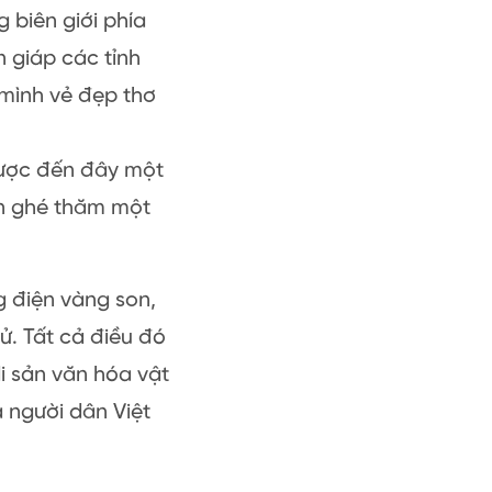
 biên giới phía
 giáp các tỉnh
mình vẻ đẹp thơ
được đến đây một
ên ghé thăm một
 điện vàng son,
ử. Tất cả điều đó
i sản văn hóa vật
a người dân Việt