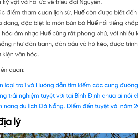
u kỷ vật và hồi ức về triều đại Nguyễn.
ác điểm tham quan lịch sử,
Huế
còn được biết đến
a dạng, đặc biệt là món bún bò
Huế
nổi tiếng khắ
ăn hóa âm nhạc
Huế
cũng rất phong phú, với nhiều 
hống như đàn tranh, đàn bầu và hò kéo, được trình
ự kiện văn hóa.
liên quan:
n loại trail và Hướng dẫn tìm kiếm các cung đườn
g trải nghiệm tuyệt vời tại Bình Định chưa ai nói 
 nang du lịch Đà Nẵng. Điểm đến tuyệt vời năm 
 địa lý