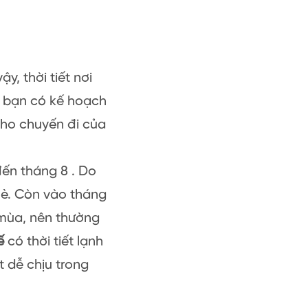
y, thời tiết nơi
ếu bạn có kế hoạch
 cho chuyến đi của
đến tháng 8 . Do
hè. Còn vào tháng
 mùa, nên thường
ế
có thời tiết lạnh
t dễ chịu trong