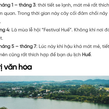
tháng 1 – tháng 3
: thời tiết se lạnh, mát mẻ rất thí
m quan. Trong thời gian này cây cối đâm chồi nảy 
.
ng 4
: Là mùa lễ hội “Festival Huế”. Không khí nơi 
t.
tháng 5 – tháng 7
: Lúc này khí hậu khá mát mẻ, tiế
 nên cũng rất thích hợp để bạn du lịch
Huế
.
rị văn hóa