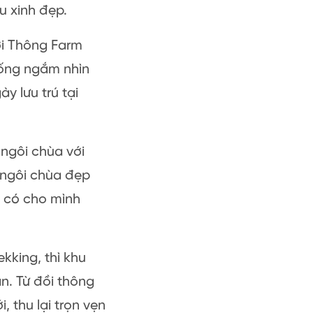
u xinh đẹp.
ới Thông Farm
uống ngắm nhìn
y lưu trú tại
ngôi chùa với
 ngôi chùa đẹp
ể có cho mình
kking, thì khu
n. Từ đồi thông
 thu lại trọn vẹn