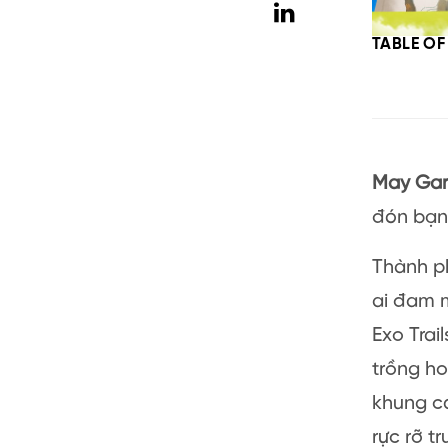
TABLE O
May Ga
đón bạn 
Thành ph
ai đam m
Exo Tra
trồng ho
khung c
rực rỡ t