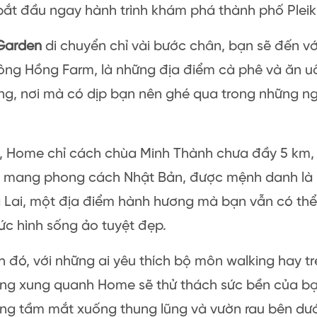
ắt đầu ngay hành trình khám phá thành phố Pleik
Garden
di chuyển chỉ vài bước chân, bạn sẽ đến v
Bông Hồng Farm, là những địa điểm cà phê và ăn 
ng, nơi mà có dịp bạn nên ghé qua trong những ngà
, Home chỉ cách chùa Minh Thành chưa đầy 5 km, 
úc mang phong cách Nhật Bản, được mệnh danh là
a Lai, một địa điểm hành hương mà bạn vẫn có th
c hình sống ảo tuyệt đẹp.
 đó, với những ai yêu thích bộ môn walking hay tre
ông xung quanh Home sẽ thử thách sức bền của bạ
g tầm mắt xuống thung lũng và vườn rau bên dưới,