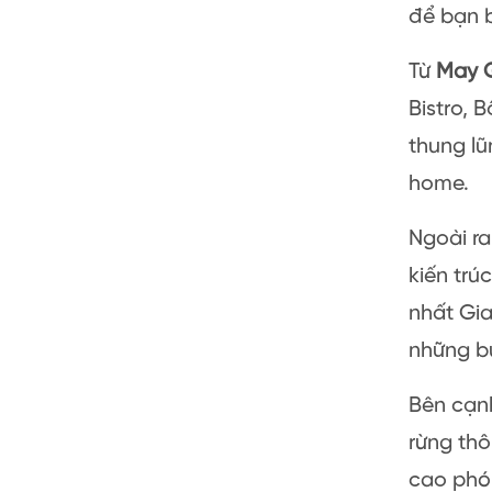
để bạn b
Từ
May 
Bistro, 
thung lũ
home.
Ngoài ra
kiến tr
nhất Gi
những bứ
Bên cạnh
rừng th
cao phón