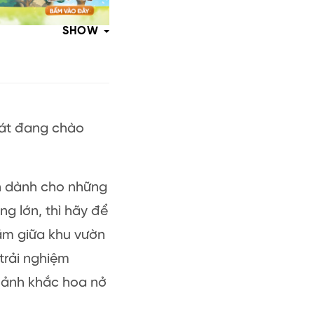
SHOW
mát đang chào
ẹn dành cho những
ng lớn, thì hãy để
ằm giữa khu vườn
trải nghiệm
oảnh khắc hoa nở