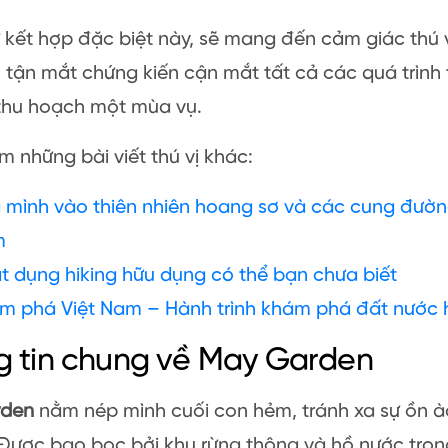
 kết hợp đặc biệt này, sẽ mang đến cảm giác thú 
 tận mắt chứng kiến cận mắt tất cả các quá trình
 thu hoạch một mùa vụ.
 những bài viết thú vị khác:
 mình vào thiên nhiên hoang sơ và các cung đường 
m
ật dụng hiking hữu dụng có thể bạn chưa biết
m phá Việt Nam – Hành trình khám phá đất nước h
g tin chung về May Garden
rden
nằm nép mình cuối con hẻm, tránh xa sự ồn à
 Được bao bọc bởi khu rừng thông và hồ nước tron