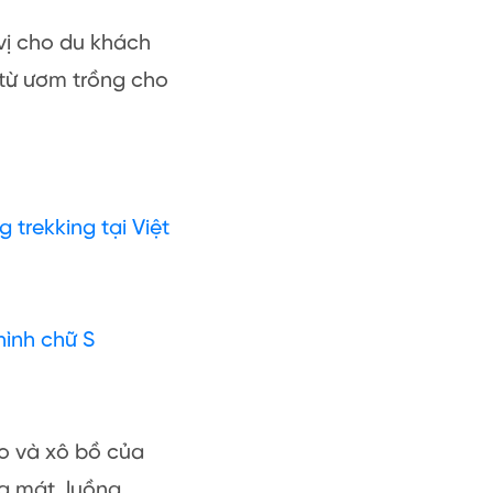
vị cho du khách
 từ ươm trồng cho
trekking tại Việt
ình chữ S
o và xô bồ của
g mát, luồng