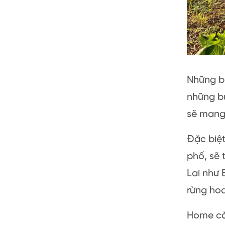
Những b
những bu
sẽ mang 
Đặc biệt
phố, sẽ 
Lai như 
rừng hoa
Home cò