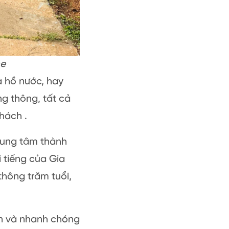
me
à hồ nước, hay
g thông, tất cả
hách .
 trung tâm thành
 tiếng của Gia
thông trăm tuổi,
ện và nhanh chóng