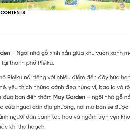
F CONTENTS
rden
– Ngôi nhà gỗ xinh xắn giữa khu vườn xanh 
tại thành phố Pleiku.
ố Pleiku nổi tiếng với nhiều điểm đến đầy hứa h
ê, yêu thích những cảnh đẹp hùng vĩ, bao la và rộ
ils đưa bạn đến thăm
May Garden
– ngôi nhà gỗ n
a của người dân địa phương, nơi mà bạn sẽ được 
ảnh người dân canh tác hoa và ngắm trọn vẹn kh
rước khi thu hoạch.