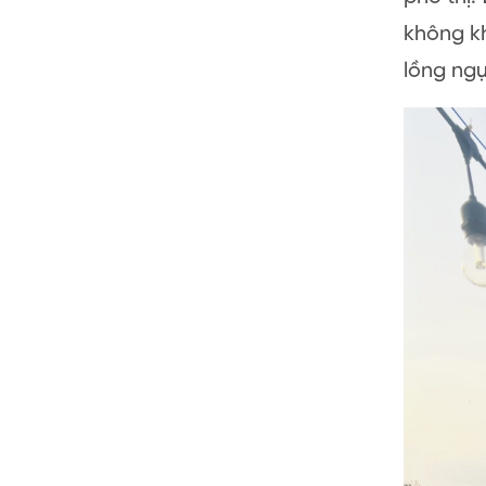
không kh
lồng ngự