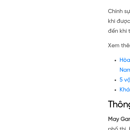
Chính sự
khi được
đến khi
Xem thêm
Hòa
Na
5 v
Khá
Thôn
May Ga
phố thị.