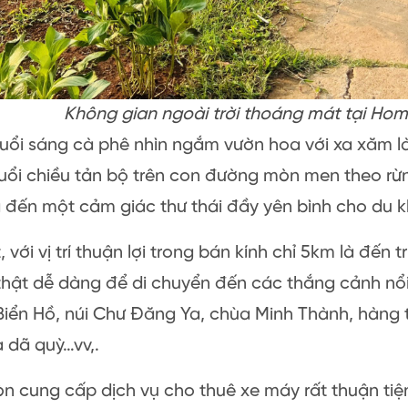
Không gian ngoài trời thoáng mát tại Ho
uổi sáng cà phê nhìn ngắm vườn hoa với xa xăm l
ổi chiều tản bộ trên con đường mòn men theo rừn
đến một cảm giác thư thái đầy yên bình cho du k
, với vị trí thuận lợi trong bán kính chỉ 5km là đến
thật dễ dàng để di chuyển đến các thắng cảnh nổi
Biển Hồ, núi Chư Đăng Ya, chùa Minh Thành, hàng 
 dã quỳ…vv,.
n cung cấp dịch vụ cho thuê xe máy rất thuận ti