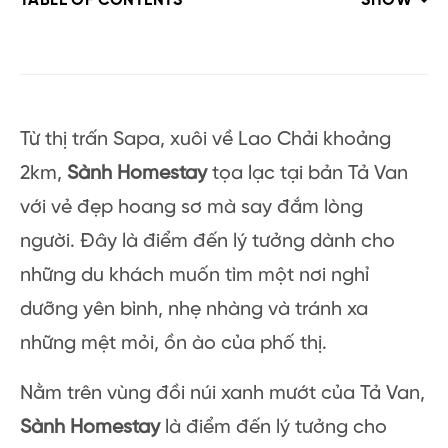
TABLE OF CONTENTS
SHOW
Từ thị trấn Sapa, xuôi về Lao Chải khoảng
2km,
Sành Homestay
tọa lạc tại bản Tả Van
với vẻ đẹp hoang sơ mà say đắm lòng
người. Đây là điểm đến lý tưởng dành cho
những du khách muốn tìm một nơi nghỉ
dưỡng yên bình, nhẹ nhàng và tránh xa
những mệt mỏi, ồn ào của phố thị.
Nằm trên vùng đồi núi xanh mướt của Tả Van,
Sành Homestay
là điểm đến lý tưởng cho