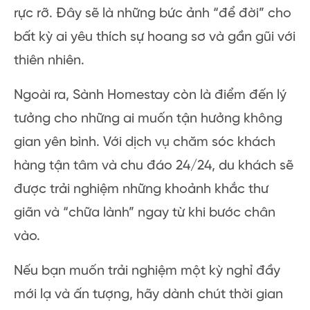
rực rỡ. Đây sẽ là những bức ảnh “để đời” cho
bất kỳ ai yêu thích sự hoang sơ và gần gũi với
thiên nhiên.
Ngoài ra, Sành Homestay còn là điểm đến lý
tưởng cho những ai muốn tận hưởng không
gian yên bình. Với dịch vụ chăm sóc khách
hàng tận tâm và chu đáo 24/24, du khách sẽ
được trải nghiệm những khoảnh khắc thư
giãn và “chữa lành” ngay từ khi bước chân
vào.
Nếu bạn muốn trải nghiệm một kỳ nghỉ đầy
mới lạ và ấn tượng, hãy dành chút thời gian