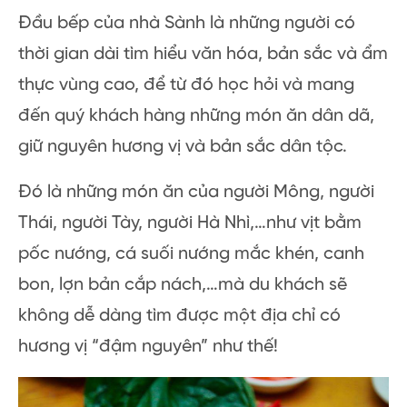
Đầu bếp của nhà Sành là những người có
thời gian dài tìm hiểu văn hóa, bản sắc và ẩm
thực vùng cao, để từ đó học hỏi và mang
đến quý khách hàng những món ăn dân dã,
giữ nguyên hương vị và bản sắc dân tộc.
Đó là những món ăn của người Mông, người
Thái, người Tày, người Hà Nhì,…như vịt bằm
pốc nướng, cá suối nướng mắc khén, canh
bon, lợn bản cắp nách,…mà du khách sẽ
không dễ dàng tìm được một địa chỉ có
hương vị “đậm nguyên” như thế!