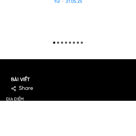
Yui
21.05.25
BÀI VIẾT
Share
ĐỊA ĐIỂM
HOẠT ĐỘNG
SẢN PHẨM