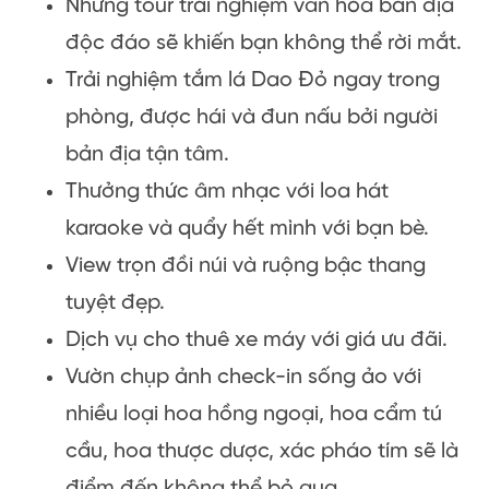
Những tour trải nghiệm văn hóa bản địa
độc đáo sẽ khiến bạn không thể rời mắt.
Trải nghiệm tắm lá Dao Đỏ ngay trong
phòng, được hái và đun nấu bởi người
bản địa tận tâm.
Thưởng thức âm nhạc với loa hát
karaoke và quẩy hết mình với bạn bè.
View trọn đồi núi và ruộng bậc thang
tuyệt đẹp.
Dịch vụ cho thuê xe máy với giá ưu đãi.
Vườn chụp ảnh check-in sống ảo với
nhiều loại hoa hồng ngoại, hoa cẩm tú
cầu, hoa thược dược, xác pháo tím sẽ là
điểm đến không thể bỏ qua.