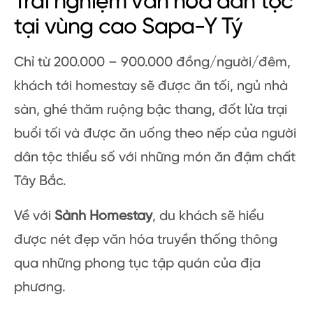
Trải nghiệm văn hóa dân tộc
tại vùng cao Sapa-Y Tý
Chỉ từ 200.000 – 900.000 đồng/người/đêm,
khách tới homestay sẽ được ăn tối, ngủ nhà
sàn, ghé thăm ruộng bậc thang, đốt lửa trại
buổi tối và được ăn uống theo nếp của người
dân tộc thiểu số với những món ăn đậm chất
Tây Bắc.
Về với
Sành Homestay
, du khách sẽ hiểu
được nét đẹp văn hóa truyền thống thông
qua những phong tục tập quán của địa
phương.