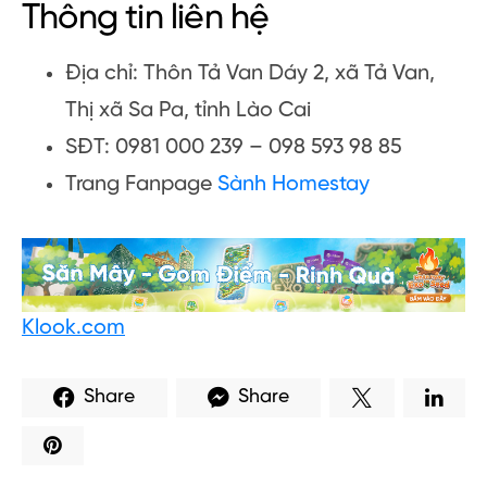
Thông tin liên hệ
Địa chỉ: Thôn Tả Van Dáy 2, xã Tả Van,
Thị xã Sa Pa, tỉnh Lào Cai
SĐT: 0981 000 239 – 098 593 98 85
Trang Fanpage
Sành Homestay
Klook.com
Share
Share