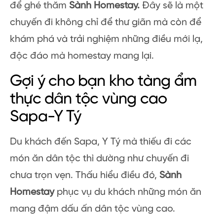
để ghé thăm
Sành Homestay.
Đây sẽ là một
chuyến đi không chỉ để thư giãn mà còn để
khám phá và trải nghiệm những điều mới lạ,
độc đáo mà homestay mang lại.
Gợi ý cho bạn kho tàng ẩm
thực dân tộc vùng cao
Sapa-Y Tý
Du khách đến Sapa, Y Tý mà thiếu đi các
món ăn dân tộc thì dường như chuyến đi
chưa trọn vẹn. Thấu hiểu điều đó,
Sành
Homestay
phục vụ du khách những món ăn
mang đậm dấu ấn dân tộc vùng cao.