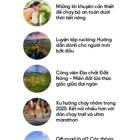
Những lời khuyên cần thiết
để chạy bộ an toàn dưới
thời tiết nóng
Luyện tập rucking: Hướng
dẫn dành cho người mới
bắt đầu
Công viên Địa chất Đắk
Nông – Miền đất lửa thức
giấc giữa đại ngàn
Xu hướng chạy nhóm trong
2025: Kết nối nhiều hơn với
dân chạy trail và ultra
marathon
Off-road là gì? Các thông