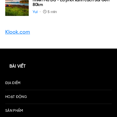
nhiên Mã Đà – Lá phổi xanh cách Sài Gòn
80km
Yui
5 min
Klook.com
BÀI VIẾT
ĐỊA ĐIỂM
HOẠT ĐỘNG
SẢN PHẨM