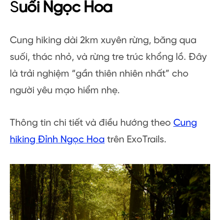
S
uối Ngọc Hoa
Cung hiking dài 2km xuyên rừng, băng qua
suối, thác nhỏ, và rừng tre trúc khổng lồ. Đây
là trải nghiệm “gần thiên nhiên nhất” cho
người yêu mạo hiểm nhẹ.
Thông tin chi tiết và điều hướng theo
Cung
hiking Đỉnh Ngọc Hoa
trên ExoTrails.