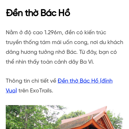
Đền thờ Bác Hồ
Nằm ở độ cao 1.296m, đền có kiến trúc
truyền thống tám mái uốn cong, nơi du khách
dâng hương tưởng nhớ Bác. Từ đây, bạn có
thể nhìn thấy toàn cảnh dãy Ba Vì.
Thông tin chi tiết về
Đền thờ Bác Hồ (đỉnh
Vua)
trên ExoTrails.