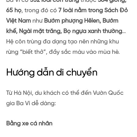
Ba Vì có
552 loài côn trùng
thuộc
364 giống,
65 họ
, trong đó có
7 loài nằm trong Sách Đỏ
Việt Nam
như
Bướm phượng Hêlen, Bướm
khế, Ngài mặt trăng, Bọ ngựa xanh thường
…
Hệ côn trùng đa dạng tạo nên những khu
rừng “biết thở”, đầy sắc màu vào mùa hè.
Hướng dẫn di chuyển
Từ Hà Nội, du khách có thể đến Vườn Quốc
gia Ba Vì dễ dàng:
Bằng xe cá nhân