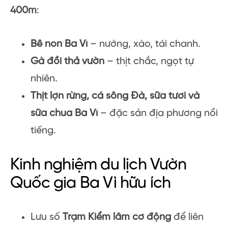
400m
:
Bê non Ba Vì
– nướng, xào, tái chanh.
Gà đồi thả vườn
– thịt chắc, ngọt tự
nhiên.
Thịt lợn rừng, cá sông Đà, sữa tươi và
sữa chua Ba Vì
– đặc sản địa phương nổi
tiếng.
Kinh nghiệm du lịch Vườn
Quốc gia Ba Vì hữu ích
Lưu số
Trạm Kiểm lâm cơ động
để liên