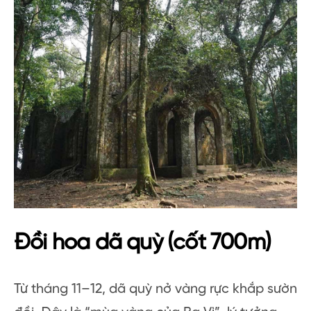
Đồi hoa dã quỳ (cốt 700m)
Từ tháng 11–12, dã quỳ nở vàng rực khắp sườn