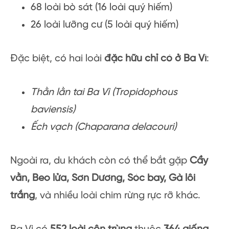
68 loài bò sát (16 loài quý hiếm)
26 loài lưỡng cư (5 loài quý hiếm)
Đặc biệt, có hai loài
đặc hữu chỉ có ở Ba Vì
:
Thằn lằn tai Ba Vì (Tropidophous
baviensis)
Ếch vạch (Chaparana delacouri)
Ngoài ra, du khách còn có thể bắt gặp
Cầy
vằn, Beo lửa, Sơn Dương, Sóc bay, Gà lôi
trắng
, và nhiều loài chim rừng rực rỡ khác.