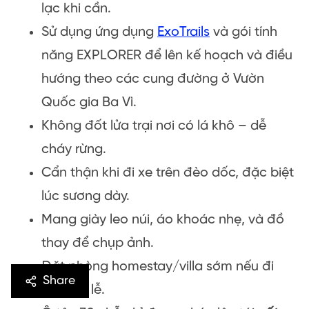
lạc khi cần.
Sử dụng ứng dụng
ExoTrails
và gói tính
năng EXPLORER để lên kế hoạch và điều
hướng theo các cung đường ở Vườn
Quốc gia Ba Vì.
Không đốt lửa trại nơi có lá khô – dễ
cháy rừng.
Cẩn thận khi đi xe trên đèo dốc, đặc biệt
lúc sương dày.
Mang giày leo núi, áo khoác nhẹ, và đồ
thay để chụp ảnh.
Đặt phòng homestay/villa sớm nếu đi
Share
vào dịp lễ.