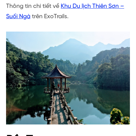
Thông tin chi tiết về
Khu Du lịch Thiên Sơn –
Suối Ngà
trên ExoTrails.