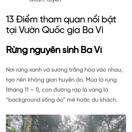
13 Điểm tham quan nổi bật
tại Vườn Quốc gia Ba Vì
Rừng nguyên sinh Ba Vì
Nơi rừng xanh và sương trắng hòa vào nhau,
tạo nên không gian huyền ảo. Mùa lá rụng
(tháng 11 – 1), con đường rợp lá vàng là
“background sống ảo” mê hoặc du khách.