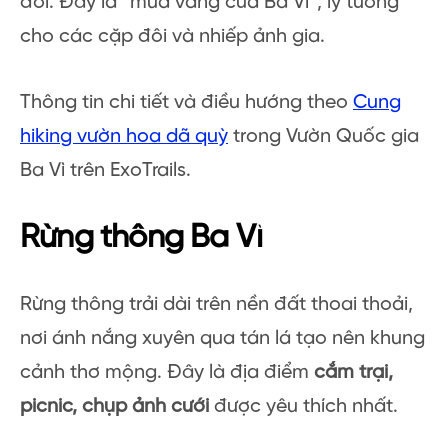
đồi. Đây là “mùa vàng của Ba Vì”, lý tưởng
cho các cặp đôi và nhiếp ảnh gia.
Thông tin chi tiết và điều hướng theo
Cung
hiking vườn hoa dã quỳ
trong Vườn Quốc gia
Ba Vì trên ExoTrails.
Rừng thông Ba Vì
Rừng thông trải dài trên nền đất thoai thoải,
nơi ánh nắng xuyên qua tán lá tạo nên khung
cảnh thơ mộng. Đây là địa điểm
cắm trại,
picnic, chụp ảnh cưới
được yêu thích nhất.