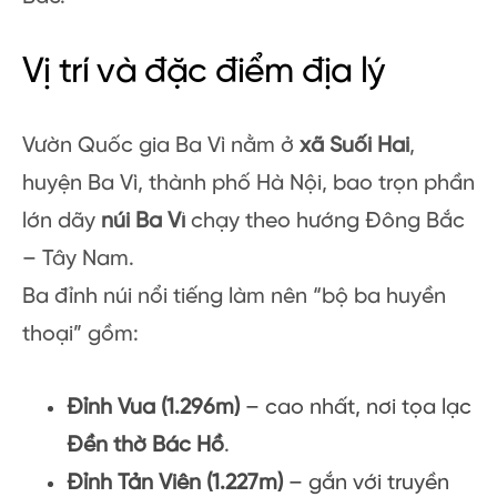
Vị trí và đặc điểm địa lý
Vườn Quốc gia Ba Vì nằm ở
xã Suối Hai
,
huyện Ba Vì, thành phố Hà Nội, bao trọn phần
lớn dãy
núi Ba Vì
chạy theo hướng Đông Bắc
– Tây Nam.
Ba đỉnh núi nổi tiếng làm nên “bộ ba huyền
thoại” gồm:
Đỉnh Vua (1.296m)
– cao nhất, nơi tọa lạc
Đền thờ Bác Hồ
.
Đỉnh Tản Viên (1.227m)
– gắn với truyền