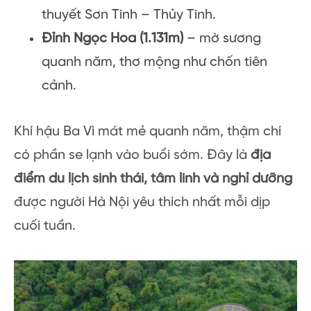
thuyết Sơn Tinh – Thủy Tinh.
Đỉnh Ngọc Hoa (1.131m)
– mờ sương
quanh năm, thơ mộng như chốn tiên
cảnh.
Khí hậu Ba Vì mát mẻ quanh năm, thậm chí
có phần se lạnh vào buổi sớm. Đây là
địa
điểm du lịch sinh thái, tâm linh và nghỉ dưỡng
được người Hà Nội yêu thích nhất mỗi dịp
cuối tuần.