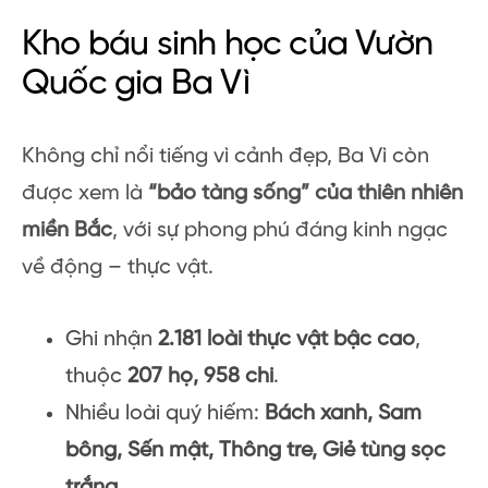
Kho báu sinh học của Vườn
Quốc gia Ba Vì
Không chỉ nổi tiếng vì cảnh đẹp, Ba Vì còn
được xem là
“bảo tàng sống” của thiên nhiên
miền Bắc
, với sự phong phú đáng kinh ngạc
về động – thực vật.
Ghi nhận
2.181 loài thực vật bậc cao
,
thuộc
207 họ, 958 chi
.
Nhiều loài quý hiếm:
Bách xanh, Sam
bông, Sến mật, Thông tre, Giẻ tùng sọc
trắng…