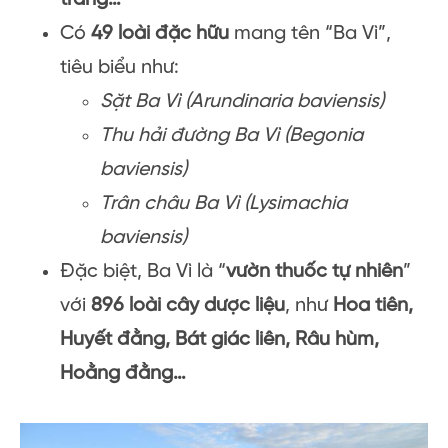
Có
49 loài đặc hữu
mang tên “Ba Vì”,
tiêu biểu như:
Sặt Ba Vì (Arundinaria baviensis)
Thu hải đường Ba Vì (Begonia
baviensis)
Trân châu Ba Vì (Lysimachia
baviensis)
Đặc biệt, Ba Vì là “
vườn thuốc tự nhiên
”
với
896 loài cây dược liệu
, như
Hoa tiên,
Huyết đằng, Bát giác liên, Râu hùm,
Hoằng đằng…