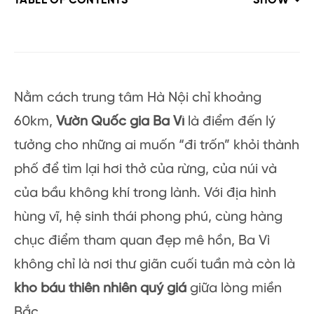
TABLE OF CONTENTS
SHOW
Nằm cách trung tâm Hà Nội chỉ khoảng
60km,
Vườn Quốc gia Ba Vì
là điểm đến lý
tưởng cho những ai muốn “đi trốn” khỏi thành
phố để tìm lại hơi thở của rừng, của núi và
của bầu không khí trong lành. Với địa hình
hùng vĩ, hệ sinh thái phong phú, cùng hàng
chục điểm tham quan đẹp mê hồn, Ba Vì
không chỉ là nơi thư giãn cuối tuần mà còn là
kho báu thiên nhiên quý giá
giữa lòng miền
Bắc.