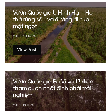
Vườn Quốc gia U Minh Hạ – Hơi
thở rừng sâu và đường đi của
mật ngọt
Yui
30.10.25
View Post
Vườn Quốc gia Ba Vì và 13 điểm
tham quan nhất định phải trải
nghiệm
Yui
18.11.25