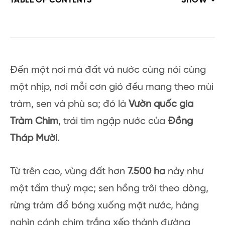
TABLE OF CONTENTS
SHOW
Đến một nơi mà đất và nước cùng nói cùng
một nhịp, nơi mỗi cơn gió đều mang theo mùi
tràm, sen và phù sa; đó là
Vườn quốc gia
Tràm Chim
, trái tim ngập nước của
Đồng
Tháp Mười
.
Từ trên cao, vùng đất hơn
7.500 ha
này như
một tấm thuỷ mạc; sen hồng trôi theo dòng,
rừng tràm đổ bóng xuống mặt nước, hàng
nghìn cánh chim trắng xếp thành đường