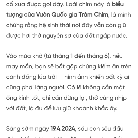
cổ xưa được gọi dậy. Loài chim này là
biểu
tượng của Vườn Quốc gia Tràm Chim
, là minh
chứng rằng hệ sinh thái nơi đây vẫn còn giữ
được hơi thở nguyên sơ của đất ngập nước.
Vào mùa khô (từ tháng 1 đến tháng 6), nếu
may mắn, bạn sẽ bắt gặp chúng kiếm ăn trên
cánh đồng lúa trời — hình ảnh khiến bất kỳ ai
cũng phải lặng người. Có lẽ không cần một
ống kính tốt, chỉ cần dừng lại, thở cùng nhịp
với đất, là đủ để lưu giữ khoảnh khắc ấy.
Sáng sớm ngày
19.4.2024
, sáu con sếu đầu