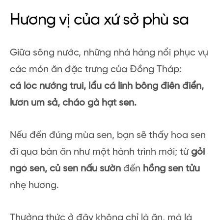
Hương vị của xứ sở phù sa
Giữa sông nước, những nhà hàng nổi phục vụ
các món ăn đặc trưng của Đồng Tháp:
cá lóc nướng trui, lẩu cá linh bông điên điển,
lươn um sả, cháo gà hạt sen.
Nếu đến đúng mùa sen, bạn sẽ thấy hoa sen
đi qua bàn ăn như một hành trình mới; từ
gỏi
ngó sen, củ sen nấu sườn
đến
hồng sen tửu
nhẹ hương.
Thưởng thức ở đây không chỉ là ăn, mà là