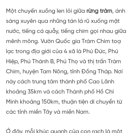
Một chuyến xuồng len lỏi giữa
rừng tràm
, ánh
sáng xuyên qua những tán lá rũ xuống mặt
nước, tiếng cá quẫy, tiếng chim gọi nhau giữa
mênh mông. Vườn Quốc gia Tràm Chim toạ
lạc trong địa giới của 4 xã là Phú Đức, Phú
Hiệp, Phú Thành B, Phú Thọ và thị trấn Tràm
Chim, huyện Tam Nông, tỉnh Đồng Tháp. Nơi
này cách trung tâm thành phố Cao Lãnh
khoảng 35km và cách Thành phố Hồ Chí
Minh khoảng 150km, thuận tiện di chuyển từ
các tỉnh miền Tây và miền Nam.
Ở đây, mỗi khúc quanh của con rạch là một