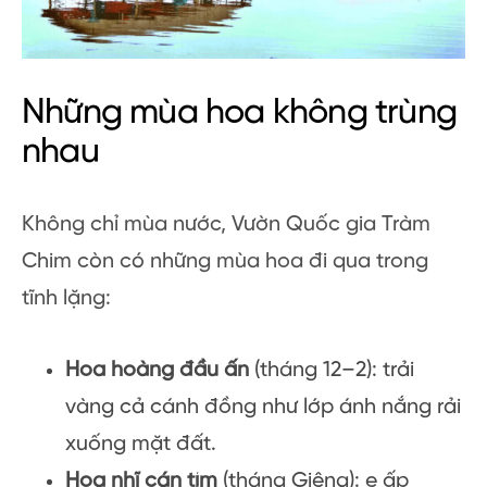
Những mùa hoa không trùng
nhau
Không chỉ mùa nước, Vườn Quốc gia Tràm
Chim còn có những mùa hoa đi qua trong
tĩnh lặng:
Hoa hoàng đầu ấn
(tháng 12–2): trải
vàng cả cánh đồng như lớp ánh nắng rải
xuống mặt đất.
Hoa nhĩ cán tím
(tháng Giêng): e ấp