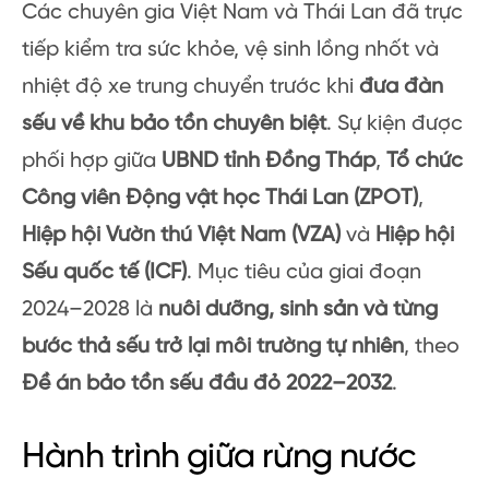
Các chuyên gia Việt Nam và Thái Lan đã trực
tiếp kiểm tra sức khỏe, vệ sinh lồng nhốt và
nhiệt độ xe trung chuyển trước khi
đưa đàn
sếu về khu bảo tồn chuyên biệt
. Sự kiện được
phối hợp giữa
UBND tỉnh Đồng Tháp
,
Tổ chức
Công viên Động vật học Thái Lan (ZPOT)
,
Hiệp hội Vườn thú Việt Nam (VZA)
và
Hiệp hội
Sếu quốc tế (ICF)
. Mục tiêu của giai đoạn
2024–2028 là
nuôi dưỡng, sinh sản và từng
bước thả sếu trở lại môi trường tự nhiên
, theo
Đề án bảo tồn sếu đầu đỏ 2022–2032
.
Hành trình giữa rừng nước