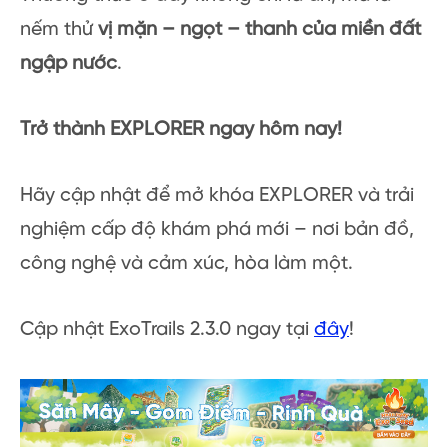
nếm thử
vị mặn – ngọt – thanh của miền đất
ngập nước
.
Trở thành EXPLORER ngay hôm nay!
Hãy cập nhật để mở khóa EXPLORER và trải
nghiệm cấp độ khám phá mới – nơi bản đồ,
công nghệ và cảm xúc, hòa làm một.
Cập nhật ExoTrails 2.3.0 ngay tại
đây
!