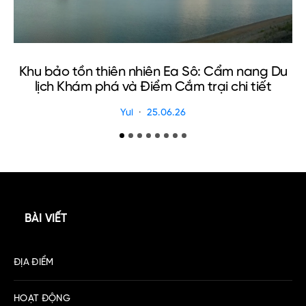
Khu bảo tồn thiên nhiên Ea Sô: Cẩm nang Du
C
lịch Khám phá và Điểm Cắm trại chi tiết
Yui
25.06.26
BÀI VIẾT
ĐỊA ĐIỂM
HOẠT ĐỘNG