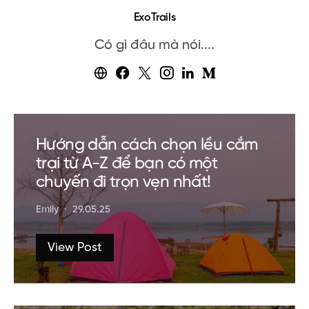
ExoTrails
Có gì đâu mà nói....
Hướng dẫn cách chọn lều cắm
trại từ A-Z để bạn có một
chuyến đi trọn vẹn nhất!
Emily
29.05.25
View Post