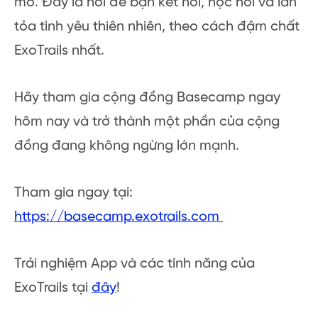
mở. Đây là nơi để bạn kết nối, học hỏi và lan
tỏa tình yêu thiên nhiên, theo cách đậm chất
ExoTrails nhất.
Hãy tham gia cộng đồng Basecamp ngay
hôm nay và trở thành một phần của cộng
đồng đang không ngừng lớn mạnh.
Tham gia ngay tại:
https://basecamp.exotrails.com
Trải nghiệm App và các tính năng của
ExoTrails tại
đây
!