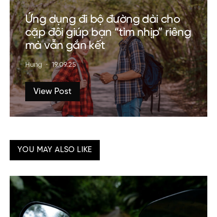
Ứng dụng đi bộ đường dài cho
cặp đôi giúp bạn “tìm nhịp” riêng
mà vẫn gắn kết
Hung
19.09.25
View Post
YOU MAY ALSO LIKE