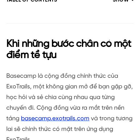
TABLE OF CONTENTS
SHOW
Khi những bước chân có một
điểm tề tựu
Basecamp là cộng đồng chính thức của
ExoTrails, một không gian mở để bạn gặp gỡ,
học hỏi và sẻ chia cùng nhau qua từng
chuyến đi. Cộng đồng vừa ra mắt trên nền
tảng
basecamp.exotrails.com
và trong tương
lai sẽ chính thức có mặt trên ứng dụng
ExoTrails.