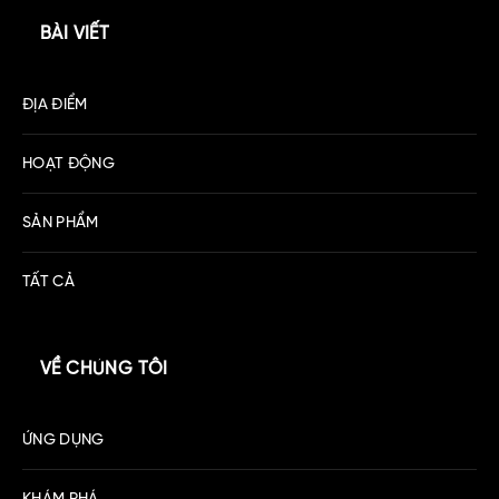
BÀI VIẾT
ĐỊA ĐIỂM
HOẠT ĐỘNG
SẢN PHẨM
TẤT CẢ
VỀ CHÚNG TÔI
ỨNG DỤNG