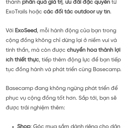
thành
phần quà giá trị
,
ưu đãi đặc quyền
từ
ExoTrails hoặc
các đối tác outdoor uy tín
.
Với
ExoSeed
, mỗi hành động của bạn trong
cộng đồng không chỉ dừng lại ở niềm vui và
tinh thần, mà còn được
chuyển hóa thành lợi
ích thiết thực
, tiếp thêm động lực để bạn tiếp
tục đồng hành và phát triển cùng Basecamp.
Basecamp đang không ngừng phát triển để
phục vụ cộng đồng tốt hơn. Sắp tới, bạn sẽ
được trải nghiệm thêm:
Shop
: Góc mua sắm dành riêng cho dân